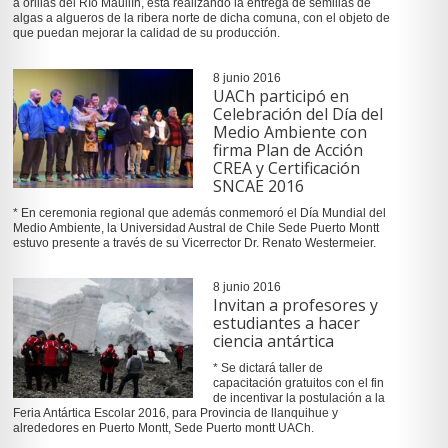
a orillas del Río Maullín, está realizando la entrega de semillas de
algas a algueros de la ribera norte de dicha comuna, con el objeto de
que puedan mejorar la calidad de su producción.
8 junio 2016
UACh participó en
Celebración del Día del
Medio Ambiente con
firma Plan de Acción
CREA y Certificación
SNCAE 2016
* En ceremonia regional que además conmemoró el Día Mundial del
Medio Ambiente, la Universidad Austral de Chile Sede Puerto Montt
estuvo presente a través de su Vicerrector Dr. Renato Westermeier.
8 junio 2016
Invitan a profesores y
estudiantes a hacer
ciencia antártica
* Se dictará taller de
capacitación gratuitos con el fin
de incentivar la postulación a la
Feria Antártica Escolar 2016, para Provincia de llanquihue y
alrededores en Puerto Montt, Sede Puerto montt UACh.