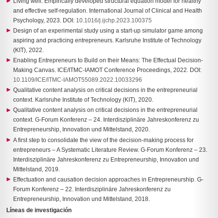
Living well: Empirically developed structural equation model for healthy
and effective self-regulation. International Journal of Clinical and Health
Psychology, 2023. DOI:
10.1016/j.ijchp.2023.100375
Design of an experimental study using a start-up simulator game among
aspiring and practicing entrepreneurs. Karlsruhe Institute of Technology
(KIT), 2022.
Enabling Entrepreneurs to Build on their Means: The Effectual Decision-
Making Canvas. ICE/ITMC-IAMOT Conference Proceedings, 2022. DOI:
10.1109/ICE/ITMC-IAMOT55089.2022.10033296
Qualitative content analysis on critical decisions in the entrepreneurial
context. Karlsruhe Institute of Technology (KIT), 2020.
Qualitative content analysis on critical decisions in the entrepreneurial
context. G-Forum Konferenz – 24. Interdisziplinäre Jahreskonferenz zu
Entrepreneurship, Innovation und Mittelstand, 2020.
A first step to consolidate the view of the decision-making process for
entrepreneurs – A Systematic Literature Review. G-Forum Konferenz – 23.
Interdisziplinäre Jahreskonferenz zu Entrepreneurship, Innovation und
Mittelstand, 2019.
Effectuation and causation decision approaches in Entrepreneurship. G-
Forum Konferenz – 22. Interdisziplinäre Jahreskonferenz zu
Entrepreneurship, Innovation und Mittelstand, 2018.
Líneas de investigación