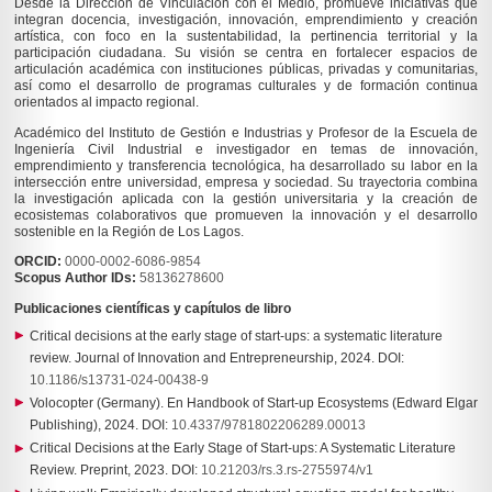
Desde la Dirección de Vinculación con el Medio, promueve iniciativas que
integran docencia, investigación, innovación, emprendimiento y creación
artística, con foco en la sustentabilidad, la pertinencia territorial y la
participación ciudadana. Su visión se centra en fortalecer espacios de
articulación académica con instituciones públicas, privadas y comunitarias,
así como el desarrollo de programas culturales y de formación continua
orientados al impacto regional.
Académico del Instituto de Gestión e Industrias y Profesor de la Escuela de
Ingeniería Civil Industrial e investigador en temas de innovación,
emprendimiento y transferencia tecnológica, ha desarrollado su labor en la
intersección entre universidad, empresa y sociedad. Su trayectoria combina
la investigación aplicada con la gestión universitaria y la creación de
ecosistemas colaborativos que promueven la innovación y el desarrollo
sostenible en la Región de Los Lagos.
ORCID:
0000-0002-6086-9854
Scopus Author IDs:
58136278600
Publicaciones científicas y capítulos de libro
Critical decisions at the early stage of start-ups: a systematic literature
review. Journal of Innovation and Entrepreneurship, 2024. DOI:
10.1186/s13731-024-00438-9
Volocopter (Germany). En Handbook of Start-up Ecosystems (Edward Elgar
Publishing), 2024. DOI:
10.4337/9781802206289.00013
Critical Decisions at the Early Stage of Start-ups: A Systematic Literature
Review. Preprint, 2023. DOI:
10.21203/rs.3.rs-2755974/v1