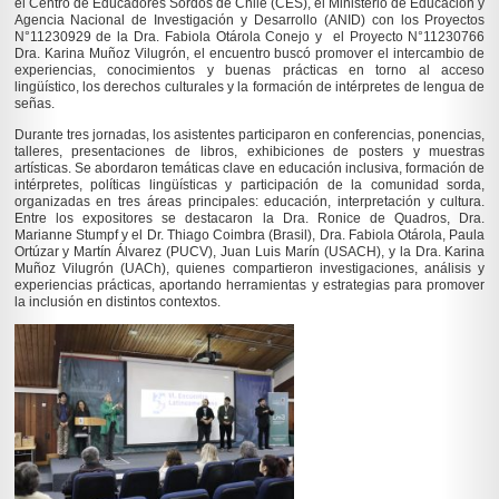
el Centro de Educadores Sordos de Chile (CES), el Ministerio de Educación y
Agencia Nacional de Investigación y Desarrollo (ANID) con los Proyectos
N°11230929 de la Dra. Fabiola Otárola Conejo y el Proyecto N°11230766
Dra. Karina Muñoz Vilugrón, el encuentro buscó promover el intercambio de
experiencias, conocimientos y buenas prácticas en torno al acceso
lingüístico, los derechos culturales y la formación de intérpretes de lengua de
señas.
Durante tres jornadas, los asistentes participaron en conferencias, ponencias,
talleres, presentaciones de libros, exhibiciones de posters y muestras
artísticas. Se abordaron temáticas clave en educación inclusiva, formación de
intérpretes, políticas lingüísticas y participación de la comunidad sorda,
organizadas en tres áreas principales: educación, interpretación y cultura.
Entre los expositores se destacaron la Dra. Ronice de Quadros, Dra.
Marianne Stumpf y el Dr. Thiago Coimbra (Brasil), Dra. Fabiola Otárola, Paula
Ortúzar y Martín Álvarez (PUCV), Juan Luis Marín (USACH), y la Dra. Karina
Muñoz Vilugrón (UACh), quienes compartieron investigaciones, análisis y
experiencias prácticas, aportando herramientas y estrategias para promover
la inclusión en distintos contextos.