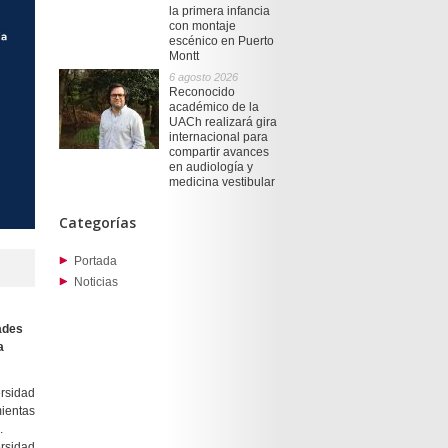
la primera infancia
con montaje
escénico en Puerto
Montt
6 agosto 2026
Reconocido
académico de la
UACh realizará gira
internacional para
compartir avances
en audiología y
medicina vestibular
Categorías
Portada
Noticias
ades
a
rsidad
ientas
.
ersidad