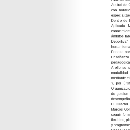
Austral de 
con horari
especializac
Dentro de l
Aplicada: 
conocimient
ámbitos lab
Deportiva”
herramienta
Por otra par
Enseñanza M
pedagógicas
A ello se 
modalidad 
mediante el
Y, por últ
Organizacio
de gestión 
desempeño 
El Director
Marcos Gonz
seguir for
flexibles, 
y programas