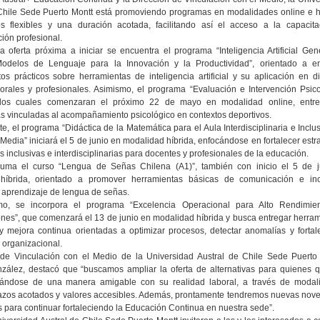
Chile Sede Puerto Montt está promoviendo programas en modalidades online e h
os flexibles y una duración acotada, facilitando así el acceso a la capacita
ión profesional.
a oferta próxima a iniciar se encuentra el programa “Inteligencia Artificial Gen
Modelos de Lenguaje para la Innovación y la Productividad”, orientado a en
os prácticos sobre herramientas de inteligencia artificial y su aplicación en di
orales y profesionales. Asimismo, el programa “Evaluación e Intervención Psic
 los cuales comenzaran el próximo 22 de mayo en modalidad online, entr
s vinculadas al acompañamiento psicológico en contextos deportivos.
te, el programa “Didáctica de la Matemática para el Aula Interdisciplinaria e Inclu
edia” iniciará el 5 de junio en modalidad híbrida, enfocándose en fortalecer estr
 inclusivas e interdisciplinarias para docentes y profesionales de la educación.
suma el curso “Lengua de Señas Chilena (A1)”, también con inicio el 5 de j
híbrida, orientado a promover herramientas básicas de comunicación e inc
 aprendizaje de lengua de señas.
imo, se incorpora el programa “Excelencia Operacional para Alto Rendimie
nes”, que comenzará el 13 de junio en modalidad híbrida y busca entregar herra
y mejora continua orientadas a optimizar procesos, detectar anomalías y fortal
organizacional.
 de Vinculación con el Medio de la Universidad Austral de Chile Sede Puerto 
ález, destacó que “buscamos ampliar la oferta de alternativas para quienes q
mándose de una manera amigable con su realidad laboral, a través de modal
plazos acotados y valores accesibles. Además, prontamente tendremos nuevas no
 para continuar fortaleciendo la Educación Continua en nuestra sede”.