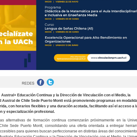
 Austral+ Educación Continua y la Dirección de Vinculación con el Medio, la
d Austral de Chile Sede Puerto Montt está promoviendo programas en modalid
rida, con horarios flexibles y una duración acotada, facilitando así el acceso a l
n y especialización profesional.
as alternativas de formación continua comenzarán próximamente en la Unive
Chile Sede Puerto Montt, consolidando una oferta orientada a entregar herram
accesibles para quienes buscan perfeccionarse en distintas áreas del conocimiento
 Austral+ Educación Continua y la Dirección de Vinculación con el Medio, la Univ