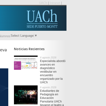
UACh
|
Intranet
|
Select Language
▼
alumnos
Noticias Recientes
ueva
6 agosto 2026
Especialista abordó
avances en
diagnóstico
vestibular en
encuentro
organizado por la
UACh
6 agosto 2026
Estudiantes de
Pedagogía en
Educación
Parvularia UACh
llevaron el teatro a