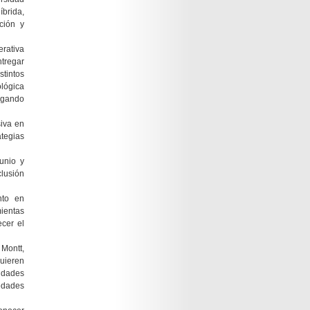
íbrida,
ción y
erativa
tregar
stintos
ológica
egando
siva en
ategias
unio y
lusión
nto en
mientas
ecer el
Montt,
uieren
idades
vedades