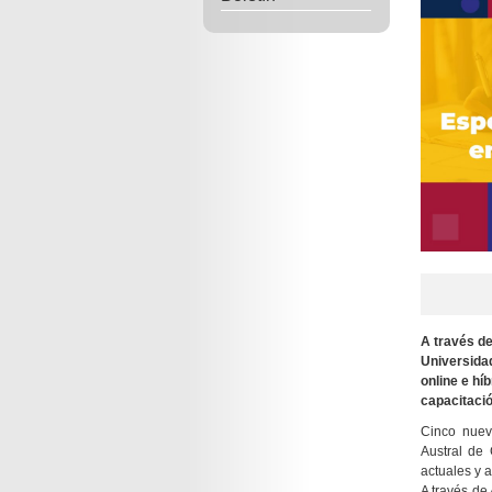
A través de
Universida
online e híb
capacitació
Cinco nuev
Austral de 
actuales y 
A través de