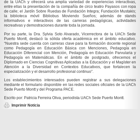
de la UACh y ofrecerá una amplia variedad de experiencias interactivas,
entre ellas la presentación de la compañía de circo teatro Payasos con ropa
de calle; el Jardín Sobre Ruedas de Fundación Integra; Fundación Mustakis;
la biblioteca móvil Bibliobus Moviendo Sueños; además de stands
informativos e interactivos de las carreras pedagógicas, actividades
recreativas y demostraciones durante toda la jornada.
Por su parte, la Dra. Sylvia Soto Alvarado, Vicerrectora de la UACh Sede
Puerto Montt, destacó la sólida oferta académica en el ámbito educativo.
“Nuestra sede cuenta con carreras clave para la formación docente regional
como Pedagogía en Educación Básica con Menciones, Pedagogía en
Educación Diferencial con Mención, Pedagogía en Educación Parvularia y
Pedagogía en Matemáticas. En el ámbito de postgrado, ofrecemos el
Diplomado en Ciencias Cognitivas Aplicadas a la Educación y el Magíster en
Atención a la Diversidad en Contextos Educativos, que fortalecen la
especialización y el desarrollo profesional continuo”.
Los establecimientos interesados pueden registrar a sus delegaciones
mediante el formulario disponible en las redes sociales oficiales de la UACh
Sede Puerto Montt y del Programa PACE.
Escrito por: Patricia Ferreira Oliva, periodista UACh Sede Puerto Montt.
Imprimir Noticia