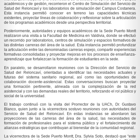
académicos y de gestión, recorrieron el Centro de Simulación del Servicio de
Salud del Reloncaví y los laboratorios de simulación del Campus Costanera.
Esta instancia permitió conocer en terreno las capacidades técnicas
existentes, proyectar líneas de colaboración y reflexionar sobre la articulación
de los programas académicos desde una perspectiva territorial.
Posteriormente, autoridades y equipos académicos de la Sede Puerto Montt
realizaron una visita a la Facultad de Medicina en Valdivia, donde se efectuó
un recorrido por laboratorios, centros de simulación y espacios formativos de
las distintas carreras del área de la salud. Esta instancia permitió profundizar
la articulación entre las denominadas carreras espejo, compartir experiencias
formativas consolidadas y proyectar mejoras en los procesos de enseñanza-
aprendizaje que fortalezcan la formación de estudiantes en la sede.
En paralelo, se desarrollaron reuniones con la Dirección del Servicio de
Salud del Reloncaví, orientadas a identificar las necesidades actuales y
futuras del sistema sanitario regional, así como las oportunidades de
colaboración docente-asistencial. Estas conversaciones buscan proyectar
una formación pertinente, alineada con la complejización de la red
asistencial y con las demandas reales del territorio, reforzando el rol público y
social de la universidad.
El trabajo continuó con la visita del Prorrector de la UACh, Dr. Gustavo
Blanco, quien junto a la vicerrectora sostuvo reuniones con autoridades del
Servicio de Salud del Reloncaví. En estas instancias se abordaron las
proyecciones de las carreras del área de la salud, las necesidades de
formación de profesionales para el sistema público y el fortalecimiento de
alianzas estratégicas que contribuyan al bienestar de la comunidad regional.
La vicerrectora de la Sede Puerto Montt, Dra. Sylvia Soto, destacó que “este