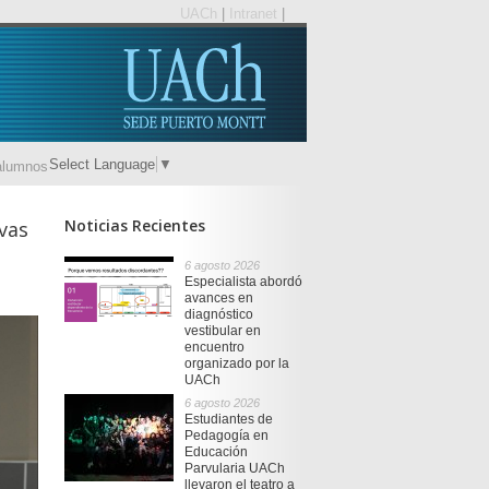
UACh
|
Intranet
|
Select Language
▼
alumnos
Noticias Recientes
vas
6 agosto 2026
Especialista abordó
avances en
diagnóstico
vestibular en
encuentro
organizado por la
UACh
6 agosto 2026
Estudiantes de
Pedagogía en
Educación
Parvularia UACh
llevaron el teatro a