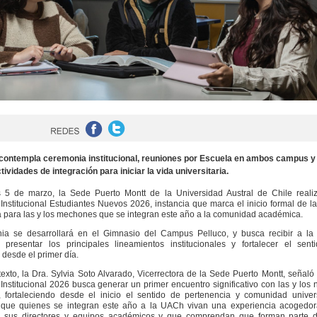
 contempla ceremonia institucional, reuniones por Escuela en ambos campus y
tividades de integración para iniciar la vida universitaria.
s 5 de marzo, la Sede Puerto Montt de la
Universidad Austral de Chile
realiz
Institucional Estudiantes Nuevos 2026, instancia que marca el inicio formal de l
ia para las y los mechones que se integran este año a la comunidad académica.
ia se desarrollará en el Gimnasio del Campus Pelluco, y busca recibir a la
 presentar los principales lineamientos institucionales y fortalecer el sent
 desde el primer día.
exto, la Dra. Sylvia Soto Alvarado, Vicerrectora de la Sede Puerto Montt, señaló
Institucional 2026 busca generar un primer encuentro significativo con las y los
, fortaleciendo desde el inicio el sentido de pertenencia y comunidad univers
que quienes se integran este año a la UACh vivan una experiencia acogedor
 sus directores y equipos académicos y que comprendan que forman parte 