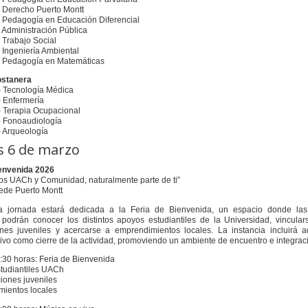
– Derecho Puerto Montt
– Pedagogía en Educación Diferencial
– Administración Pública
– Trabajo Social
– Ingeniería Ambiental
– Pedagogía en Matemáticas
stanera
– Tecnología Médica
– Enfermería
– Terapia Ocupacional
– Fonoaudiología
– Arqueología
s 6 de marzo
ienvenida 2026
s UACh y Comunidad, naturalmente parte de ti”
ede Puerto Montt
 jornada estará dedicada a la Feria de Bienvenida, un espacio donde las
 podrán conocer los distintos apoyos estudiantiles de la Universidad, vincula
ones juveniles y acercarse a emprendimientos locales. La instancia incluirá 
ivo como cierre de la actividad, promoviendo un ambiente de encuentro e integrac
2:30 horas: Feria de Bienvenida
tudiantiles UACh
iones juveniles
ientos locales