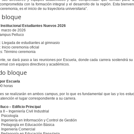
omprometida con la formación integral y el desarrollo de la región. Esta bienve
ceremonia, es el inicio de su trayectoria universitaria”.
 bloque
Institucional Estudiantes Nuevos 2026
e marzo de 2026
ampus Pelluco
s: Llegada de estudiantes al gimnasio
: Inicio ceremonia oficial
as: Término ceremonia
nte, se dará paso a las reuniones por Escuela, donde cada carrera sostendrá su
ormal con equipos directivos y académicos.
do bloque
por Escuela
00 horas
es se realizarán en ambos campus, por lo que es fundamental que las y los estu
atención el lugar correspondiente a su carrera.
uco – Edificio Principal
 II – Ingeniería Civil Industrial
– Psicología
– Ingeniería en Información y Control de Gestión
– Pedagogía en Educación Básica
– Ingeniería Comercial
– Pedagogía en Educación Parvularia