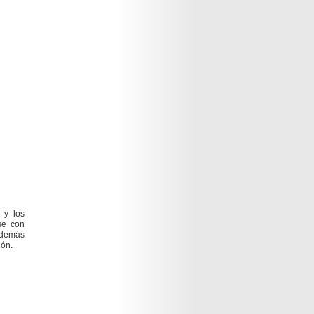
 y los
rse con
además
ión.