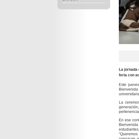
La jornada
feria con ac
Este jueve
Bienvenida 
universitar
La ceremon
generación,
pertenencia
En ese cont
Bienvenida 
estudiantes
“Queremos 
conozcan a