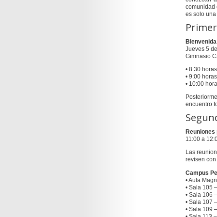
comunidad c
es solo una 
Primer
Bienvenida 
Jueves 5 d
Gimnasio C
• 8:30 hora
• 9:00 horas
• 10:00 hor
Posteriorme
encuentro f
Segun
Reuniones 
11:00 a 12:
Las reunion
revisen con 
Campus Pell
• Aula Magna
• Sala 105 
• Sala 106 
• Sala 107 
• Sala 109 
• Sala 113 