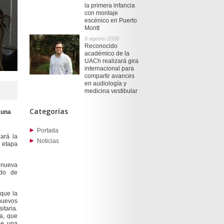
la primera infancia
con montaje
escénico en Puerto
Montt
6 agosto 2026
Reconocido
académico de la
UACh realizará gira
internacional para
compartir avances
en audiología y
medicina vestibular
Categorías
 una
Portada
ará la
Noticias
a etapa
 nueva
ido de
 que la
 nuevos
itaria.
a, que
de una