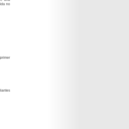
nida no
 primer
diantes