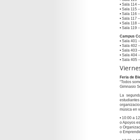
• Sala 114 
• Sala 115 
• Sala 116 
• Sala 117 
• Sala 118 
• Sala 119 
Campus Co
• Sala 401 
• Sala 402 
• Sala 403 
• Sala 404 
• Sala 405 
Vierne
Feria de B
“Todos somo
Gimnasio S
La segunda
estudiantes
organizaci
música en v
• 10:00 a 1
o Apoyos es
o Organizac
o Emprendim