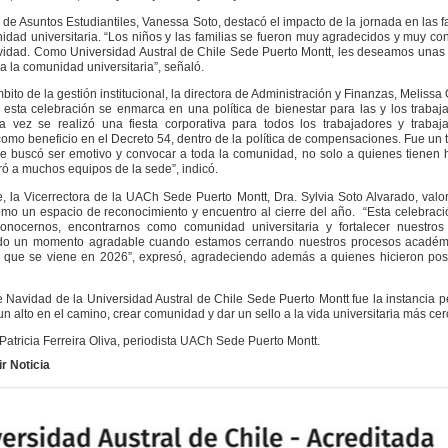
 de Asuntos Estudiantiles, Vanessa Soto, destacó el impacto de la jornada en las f
idad universitaria
. “Los niños y las familias se fueron muy agradecidos y muy co
ividad. Como Universidad Austral de Chile Sede Puerto Montt, les deseamos unas 
da la comunidad universitaria”,
señaló.
ito de la gestión institucional, la directora de Administración y Finanzas, Melissa 
 esta celebración se enmarca en una política de bienestar para las y los trabaj
a vez se realizó una fiesta corporativa para todos los trabajadores y trabaj
como beneficio en el Decreto 54, dentro de la política de compensaciones. Fue un 
e buscó ser emotivo y convocar a toda la comunidad, no solo a quienes tienen h
ró a muchos equipos de la sede”,
indicó.
e, la Vicerrectora de la UACh Sede Puerto Montt, Dra. Sylvia Soto Alvarado, valo
omo un espacio de reconocimiento y encuentro al cierre del año.
“Esta celebrac
conocernos, encontrarnos como comunidad universitaria y fortalecer nuestros 
do un momento agradable cuando estamos cerrando nuestros procesos académ
o que se viene en 2026”,
expresó, agradeciendo además a quienes hicieron posi
e Navidad de la Universidad Austral de Chile Sede Puerto Montt fue la instancia p
n alto en el camino, crear comunidad y dar un sello a la vida universitaria más ce
 Patricia Ferreira Oliva, periodista UACh Sede Puerto Montt.
r Noticia