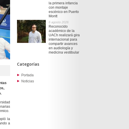
la primera infancia
con montaje
escénico en Puerto
Montt
6 agosto 2026
Reconocido
académico de la
UACh realizará gira
internacional para
compartir avances
en audiología y
medicina vestibular
Categorías
Portada
Noticias
ntas
os,
.
ersidad
onarias
émico.
mpló la
cando a