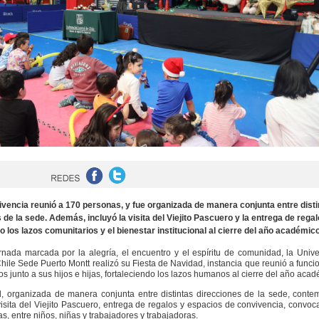
vencia reunió a 170 personas, y fue organizada de manera conjunta entre disti
 de la sede. Además, incluyó la visita del Viejito Pascuero y la entrega de regal
 los lazos comunitarios y el bienestar institucional al cierre del año académico
nada marcada por la alegría, el encuentro y el espíritu de comunidad, la Univ
Chile Sede Puerto Montt realizó su Fiesta de Navidad, instancia que reunió a funci
os junto a sus hijos e hijas, fortaleciendo los lazos humanos al cierre del año acad
d, organizada de manera conjunta entre distintas direcciones de la sede, conte
 visita del Viejito Pascuero, entrega de regalos y espacios de convivencia, convo
s, entre niños, niñas y trabajadores y trabajadoras.