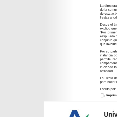
La directora
de la comun
de esta act
fiestas a to
Desde el ámb
explicó que
“Por primer
estipulada 
conjunto qu
que involuc
Por su part
instancia c
permite re
compartien
iniciando l
actividad.
La Fiesta d
para hacer u
Escrito por:
Imprimi