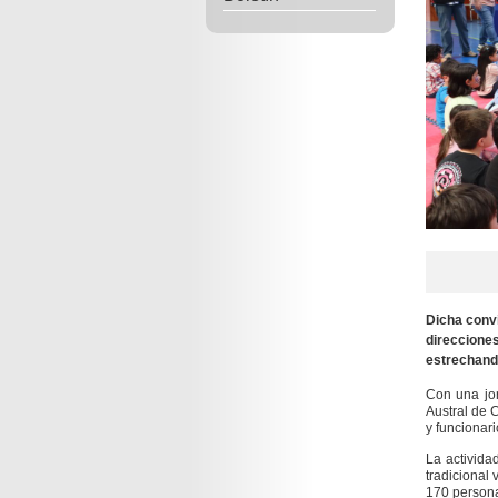
Dicha convi
direcciones
estrechando
Con una jor
Austral de 
y funcionari
La activida
tradicional
170 persona