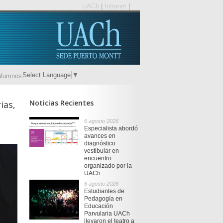
UACh
|
Intranet
|
Select Language
▼
alumnos
Noticias Recientes
ias,
6 agosto 2026
Especialista abordó
avances en
diagnóstico
vestibular en
encuentro
organizado por la
UACh
6 agosto 2026
Estudiantes de
Pedagogía en
Educación
Parvularia UACh
llevaron el teatro a