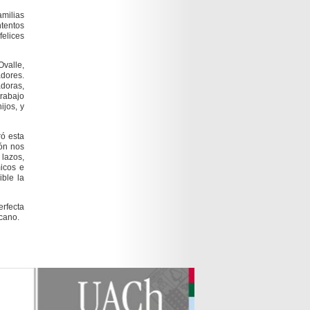
amilias
ntentos
felices
Ovalle,
adores
.
adoras,
trabajo
ijos, y
ró esta
ión nos
lazos,
icos e
ble la
erfecta
rcano.