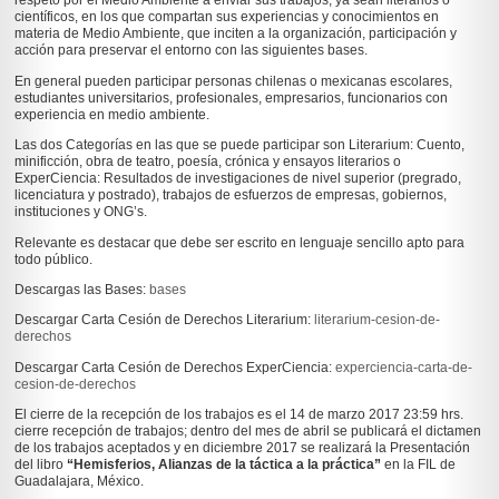
respeto por el Medio Ambiente a enviar sus trabajos, ya sean literarios o
científicos, en los que compartan sus experiencias y conocimientos en
materia de Medio Ambiente, que inciten a la organización, participación y
acción para preservar el entorno con las siguientes bases.
En general pueden participar personas chilenas o mexicanas escolares,
estudiantes universitarios, profesionales, empresarios, funcionarios con
experiencia en medio ambiente.
Las dos Categorías en las que se puede participar son Literarium: Cuento,
minificción, obra de teatro, poesía, crónica y ensayos literarios o
ExperCiencia: Resultados de investigaciones de nivel superior (pregrado,
licenciatura y postrado), trabajos de esfuerzos de empresas, gobiernos,
instituciones y ONG’s.
Relevante es destacar que debe ser escrito en lenguaje sencillo apto para
todo público.
Descargas las Bases:
bases
Descargar Carta Cesión de Derechos Literarium:
literarium-cesion-de-
derechos
Descargar Carta Cesión de Derechos ExperCiencia:
experciencia-carta-de-
cesion-de-derechos
El cierre de la recepción de los trabajos es el 14 de marzo 2017 23:59 hrs.
cierre recepción de trabajos; dentro del mes de abril se publicará el dictamen
de los trabajos aceptados y en diciembre 2017 se realizará la Presentación
del libro
“Hemisferios, Alianzas de la táctica a la práctica”
en la FIL de
Guadalajara, México.