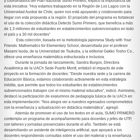
y coordinadora del Plan Nacional Sumo Primero, explicó la importancia de
esta iniciativa: “Hoy estamos trabajando en la Región de Los Lagos con la
Universidad Austral de Chile, quien nos está apoyando y colaborando para
llegar con esta propuesta a la región. El propósito del programa es fortalecer
el uso de la colección didáctica Detecto Sumo Primero, que beneficia a más
de 1.3 millones de estudiantes en establecimientos subvencionados en todo
el país y a 30 mil docentes”
Esta colección, basada en la metodología japonesa Study with Your
Friends: Mathematics for Elementary School, desarrollada por el profesor
Masami Isoda, de la Universidad de Tsukuba, y la editorial Gakko Tosho Co.,
ofrece una enseñanza matemática estructurada e inclusiva.
Durante la jornada de lanzamiento, Sandra Burgos, Directora
Académica de la UACh Sede Puerto Montt, enfatizó el impacto de este
proyecto en la formación de docentes: “Desde nuestra sede y la carrera de
Educación Básica, estamos colaborando activamente en esta estrategia
inédita, que permite que todos los estudiantes de establecimientos
subvencionados trabajen con el mismo material educativo”, indicó. Asimismo,
destacó la participación de exalumnos de pedagogía básica de la UACh en
esta implementación: “Nos alegra ver a nuestros egresados comprometidos
con la enseñanza y actualización en didáctica matemática”, agregó.
Además de promover el uso de los textos en el aula, SUMO PRIMERO
contempla un programa de acompañamiento para docentes y jefes de UTP,
con talleres y jornadas presenciales durante el año. También se está
desarrollando un asistente de inteligencia artificial, que apoyará a los
docentes respondiendo consultas sobre el uso del material y la enseñanza