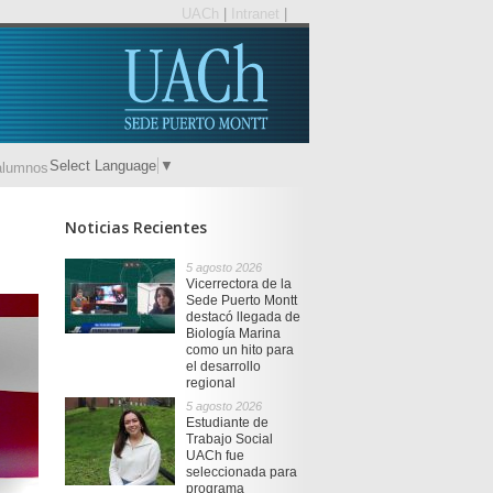
UACh
|
Intranet
|
Select Language
▼
alumnos
Noticias Recientes
5 agosto 2026
Vicerrectora de la
Sede Puerto Montt
destacó llegada de
Biología Marina
como un hito para
el desarrollo
regional
5 agosto 2026
Estudiante de
Trabajo Social
UACh fue
seleccionada para
programa