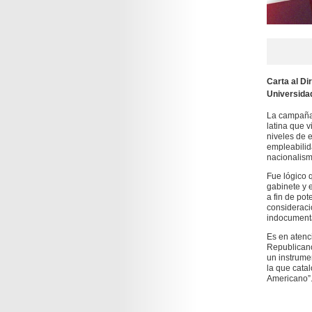
Carta al Di
Universidad
La campaña 
latina que v
niveles de 
empleabilid
nacionalism
Fue lógico 
gabinete y e
a fin de pot
consideraci
indocument
Es en atenci
Republicano
un instrumen
la que cata
Americano”