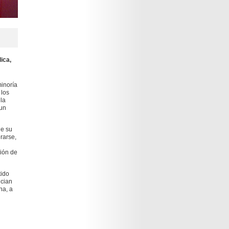
ica,
minoría
 los
la
 un
de su
rarse,
ción de
tido
ncian
na, a