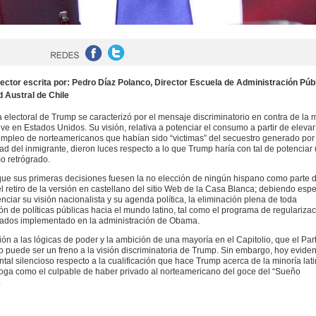
rector escrita por: Pedro Díaz Polanco, Director Escuela de Administración Públ
 Austral de Chile
electoral de Trump se caracterizó por el mensaje discriminatorio en contra de la 
ive en Estados Unidos. Su visión, relativa a potenciar el consumo a partir de elevar
empleo de norteamericanos que habían sido “victimas” del secuestro generado por 
ad del inmigrante, dieron luces respecto a lo que Trump haría con tal de potenciar
o retrógrado.
que sus primeras decisiones fuesen la no elección de ningún hispano como parte 
l retiro de la versión en castellano del sitio Web de la Casa Blanca; debiendo espe
enciar su visión nacionalista y su agenda política, la eliminación plena de toda
ón de políticas públicas hacia el mundo latino, tal como el programa de regulariza
ados implementado en la administración de Obama.
ón a las lógicas de poder y la ambición de una mayoría en el Capitolio, que el Par
 puede ser un freno a la visión discriminatoria de Trump. Sin embargo, hoy evide
tal silencioso respecto a la cualificación que hace Trump acerca de la minoría lati
loga como el culpable de haber privado al norteamericano del goce del “Sueño
.