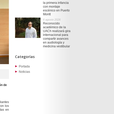
la primera infancia
con montaje
escénico en Puerto
Montt
6 agosto 2026
Reconocido
académico de la
UACh realizará gira
internacional para
compartir avances
en audiología y
medicina vestibular
Categorías
Portada
Noticias
ón de
iantes
ron los
tas en