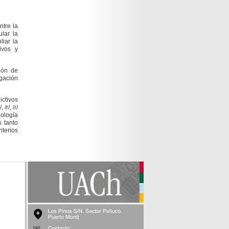
ntre la
lar la
liar la
ivos y
ción de
igación
ictivos
r/, /ɾ/
nología
s tanto
terios