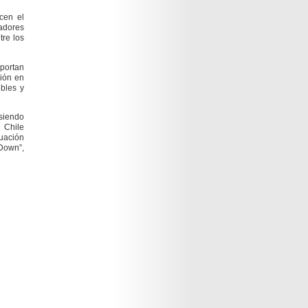
icen el
adores
tre los
portan
ción en
ibles y
 siendo
 Chile
uación
 Down”
,