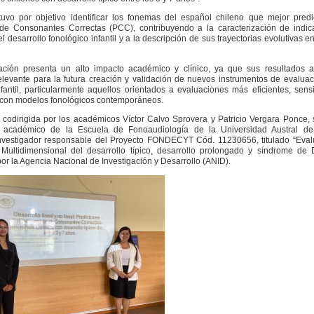
tuvo por objetivo identificar los fonemas del español chileno que mejor pred
 de Consonantes Correctas (PCC), contribuyendo a la caracterización de indic
l desarrollo fonológico infantil y a la descripción de sus trayectorias evolutivas en
gación presenta un alto impacto académico y clínico, ya que sus resultados a
elevante para la futura creación y validación de nuevos instrumentos de evalua
nfantil, particularmente aquellos orientados a evaluaciones más eficientes, sens
 con modelos fonológicos contemporáneos.
e codirigida por los académicos Víctor Calvo Sprovera y Patricio Vergara Ponce,
o académico de la Escuela de Fonoaudiología de la Universidad Austral de
nvestigador responsable del Proyecto FONDECYT Cód. 11230656, titulado
“Eval
Multidimensional del desarrollo típico, desarrollo prolongado y síndrome de
por la Agencia Nacional de Investigación y Desarrollo (ANID).