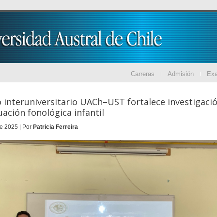
Carreras
Admisión
Ex
 interuniversitario UACh–UST fortalece investigaci
uación fonológica infantil
e 2025 | Por
Patricia Ferreira