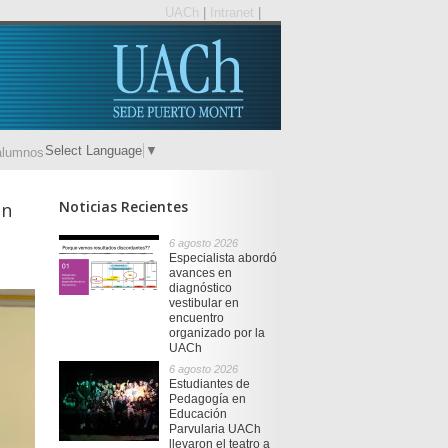
UACh
|
Intranet
|
Select Language
▼
alumnos
Noticias Recientes
ón
6 agosto 2026
Especialista abordó
avances en
diagnóstico
vestibular en
encuentro
organizado por la
UACh
6 agosto 2026
Estudiantes de
Pedagogía en
Educación
Parvularia UACh
llevaron el teatro a