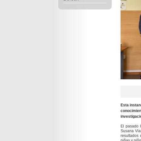
Esta instan
conocimient
investigació
El pasado l
Susana Vian
resultados 
niñas y niño