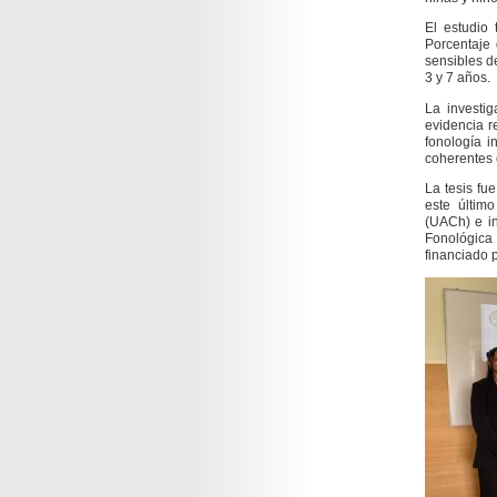
El estudio 
Porcentaje
sensibles de
3 y 7 años.
La investi
evidencia r
fonología i
coherentes
La tesis fu
este últim
(UACh) e i
Fonológica 
financiado 