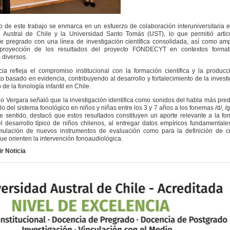
lo de este trabajo se enmarca en un esfuerzo de colaboración interuniversitaria e
 Austral de Chile y la Universidad Santo Tomás (UST), lo que permitió articu
e pregrado con una línea de investigación científica consolidada, así como amp
 proyección de los resultados del proyecto FONDECYT en contextos format
diversos.
cia refleja el compromiso institucional con la formación científica y la produc
o basado en evidencia, contribuyendo al desarrollo y fortalecimiento de la invest
 de la fonología infantil en Chile.
io
Vergara señaló que la investigación identifica como sonidos del habla más pred
lo del sistema fonológico en niños y niñas entre los 3 y 7 años a los fonemas /d/, /g/, /
ste sentido, destacó que estos resultados constituyen un aporte relevante a la fo
 el desarrollo típico de niños chilenos, al entregar datos empíricos fundamentale
mulación de nuevos instrumentos de evaluación como para la definición de cri
ue orienten la intervención fonoaudiológica.
r Noticia