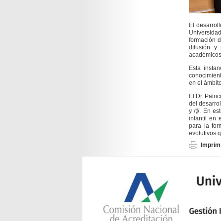
El desarrol
Universidad
formación d
difusión y
académicos 
Esta instan
conocimient
en el ámbito
El Dr.
Patric
del desarrol
y /ʧ/. En e
infantil en
para la for
evolutivos q
Imprimi