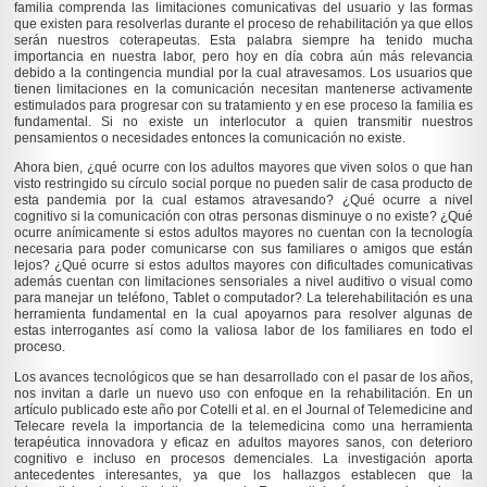
familia comprenda las limitaciones comunicativas del usuario y las formas
que existen para resolverlas durante el proceso de rehabilitación ya que ellos
serán nuestros coterapeutas. Esta palabra siempre ha tenido mucha
importancia en nuestra labor, pero hoy en día cobra aún más relevancia
debido a la contingencia mundial por la cual atravesamos. Los usuarios que
tienen limitaciones en la comunicación necesitan mantenerse activamente
estimulados para progresar con su tratamiento y en ese proceso la familia es
fundamental. Si no existe un interlocutor a quien transmitir nuestros
pensamientos o necesidades entonces la comunicación no existe.
Ahora bien, ¿qué ocurre con los adultos mayores que viven solos o que han
visto restringido su círculo social porque no pueden salir de casa producto de
esta pandemia por la cual estamos atravesando? ¿Qué ocurre a nivel
cognitivo si la comunicación con otras personas disminuye o no existe? ¿Qué
ocurre anímicamente si estos adultos mayores no cuentan con la tecnología
necesaria para poder comunicarse con sus familiares o amigos que están
lejos? ¿Qué ocurre si estos adultos mayores con dificultades comunicativas
además cuentan con limitaciones sensoriales a nivel auditivo o visual como
para manejar un teléfono, Tablet o computador? La telerehabilitación es una
herramienta fundamental en la cual apoyarnos para resolver algunas de
estas interrogantes así como la valiosa labor de los familiares en todo el
proceso.
Los avances tecnológicos que se han desarrollado con el pasar de los años,
nos invitan a darle un nuevo uso con enfoque en la rehabilitación. En un
artículo publicado este año por Cotelli et al. en el
Journal of Telemedicine and
Telecare
revela la importancia de la telemedicina como una herramienta
terapéutica innovadora y eficaz en adultos mayores sanos, con deterioro
cognitivo e incluso en procesos demenciales. La investigación aporta
antecedentes interesantes, ya que los hallazgos establecen que la