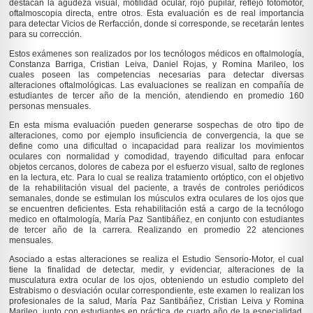
destacan la agudeza visual, motilidad ocular, rojo pupilar, reflejo fotomotor,
oftalmoscopia directa, entre otros. Esta evaluación es de real importancia
para detectar Vicios de Rerfacción, donde si corresponde, se recetarán lentes
para su corrección.
Estos exámenes son realizados por los tecnólogos médicos en oftalmología,
Constanza Barriga, Cristian Leiva, Daniel Rojas, y Romina Marileo, los
cuales poseen las competencias necesarias para detectar diversas
alteraciones oftalmológicas. Las evaluaciones se realizan en compañía de
estudiantes de tercer año de la mención, atendiendo en promedio 160
personas mensuales.
En esta misma evaluación pueden generarse sospechas de otro tipo de
alteraciones, como por ejemplo insuficiencia de convergencia, la que se
define como una dificultad o incapacidad para realizar los movimientos
oculares con normalidad y comodidad, trayendo dificultad para enfocar
objetos cercanos, dolores de cabeza por el esfuerzo visual, salto de reglones
en la lectura, etc. Para lo cual se realiza tratamiento ortóptico, con el objetivo
de la rehabilitación visual del paciente, a través de controles periódicos
semanales, donde se estimulan los músculos extra oculares de los ojos que
se encuentren deficientes. Esta rehabilitación está a cargo de la tecnólogo
medico en oftalmología, María Paz Santibáñez, en conjunto con estudiantes
de tercer año de la carrera. Realizando en promedio 22 atenciones
mensuales.
Asociado a estas alteraciones se realiza el Estudio Sensorio-Motor, el cual
tiene la finalidad de detectar, medir, y evidenciar, alteraciones de la
musculatura extra ocular de los ojos, obteniendo un estudio completo del
Estrabismo o desviación ocular correspondiente, este examen lo realizan los
profesionales de la salud, María Paz Santibáñez, Cristian Leiva y Romina
Marileo, junto con estudiantes en práctica de cuarto año de la especialidad.