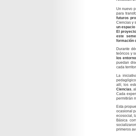
Un nuevo pr
para transf
futuros pr
Ciencias y s
un espacio 
El proyecto
este seme
formación d
Durante dé
teóricos y 
los entorn
puedan dise
cada territo
La iniciat
pedagógico 
allí, los e
Ciencias
, 
Cada exper
permitirán m
Esta propue
ocasional p
ecosocial, 
Básica com
socializaro
primeros av