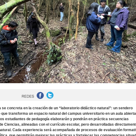
va se concreta en la creación de un “laboratorio didáctico natural”: un sendero
que transforma un espacio natural del campus universitario en un aula abierta
 los estudiantes de pedagogía elaborarán y pondrán en práctica secuencias
de Ciencias, alineadas con el currículo escolar, pero desarrolladas directament
 natural. Cada experiencia será acompañada de procesos de evaluación formati
rítica, que permitirán mejorar las prácticas y fortalecer las competencias situa