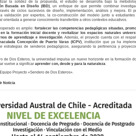
tizar la solidez de la propuesta, el estudio se desarrolla bajo la metodolo
ión Basada en Diseño (IBD)
, un enfoque de que permite combinar investiga
través de ciclos sucesivos de diseño, implementación, análisis y mejora. El 
a validación por expertos, la co-construcción del modelo junto a estudiantes
nal orientada a generar conocimiento transferible a otros contextos educativos.
 esperado es amplio:
fortalecer las competencias pedagógicas situadas, promo
en la formación inicial docente y revitalizar los espacios naturales univers
nos de aprendizaje e investigación
. Además, el proyecto cuenta con el respa
maculada Concepción de Puerto Varas (ICPV)
, institución que ya ha implem
te estrategias de senderos pedagógicos, asegurando la pertinencia y proyecci
o de Dos Esteros
, la universidad impulsa un nuevo horizonte en la formación d
r vuelve a significar
aprender con, desde y para la naturaleza
.
: Equipo Proyecto «Sendero de Dos Esteros».
r Noticia