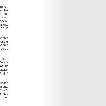
uraleza
an los
de las
al como
social.
durante
con la
aberes
lorizar
cadores
ades de
endero
. Desde
cas de
atural.
ca
, que
tividad
amiento
de Ped.
es que
cer sus