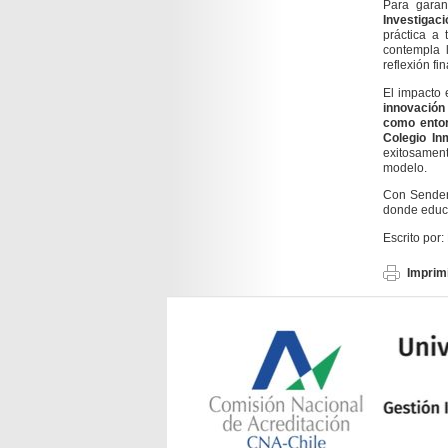
Para garan
Investigac
práctica a 
contempla l
reflexión fi
El impacto
innovación 
como entor
Colegio In
exitosamen
modelo.
Con
Sender
donde educa
Escrito por
Imprimi