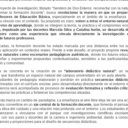
oyecto de investigación, titulado
“Sendero de Dos Esteros: reconectar con la nat
ormar la formación docente”
, busca
revolucionar la manera en que se prepar
ofesores de Educación Básica
, especialmente en el ámbito de la enseñanza 
u vínculo con el contexto. Su propósito es claro:
volver a mirar el entorno natur
vivo de aprendizaje
, donde se integren la teoría, la práctica y el compromiso eco
, impulsado por las docentes Marcela Silva y Catalina Iturbe, se desarrolla 
stre como una experiencia que vincula directamente la investigación 
e futuros profesores.
cadas, la formación docente ha estado marcada por una distancia entre los s
su aplicación en contextos reales. Frente a este desafío, el proyecto propone
reva
os naturales como escenarios pedagógicos auténticos
, donde los futuros edu
ñar y experimentar propuestas contextualizadas, sensibles a las particularid
rio y comunidad.
iva se concreta en la creación de un
“laboratorio didáctico natural”
: un s
que transforma un espacio natural del campus universitario en un aula abierta
studiantes de pedagogía elaborarán y pondrán en práctica
secuencias didácti
alineadas con el currículo escolar, pero desarrolladas directamente en el entorno n
iencia será acompañada de procesos de
evaluación formativa y reflexión críti
ejorar las prácticas y fortalecer las competencias situadas.
sta marca un cambio de paradigma. La enseñanza al aire libre deja de ser una ac
ara convertirse en un
eje central de la formación docente
, que fomenta el pens
la ética del cuidado y una relación más profunda con el entorno. Los estudiantes 
enzaron a vincularse con el parque con investigaciones científicas escolar
n con sus pares y docentes de la carrera e ingeniería ambiental, dando a cono
ances y proyecciones para el diseño de secuencias didácticas.