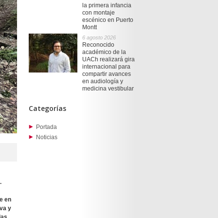
la primera infancia
con montaje
escénico en Puerto
Montt
6 agosto 2026
Reconocido
académico de la
UACh realizará gira
internacional para
compartir avances
en audiología y
medicina vestibular
Categorías
Portada
Noticias
.
e en
va y
das.