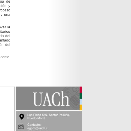
gía de
ción y
proceso
 y una
ver la
itarios
ldo del
entado
ón del
ocente,