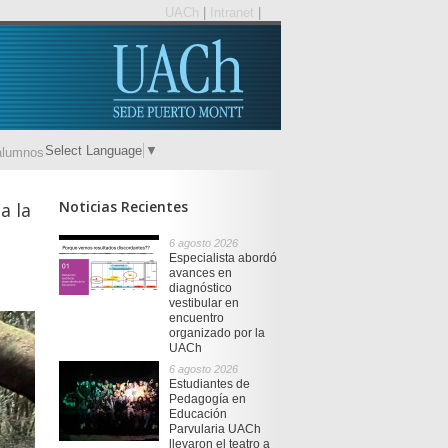
UACh
|
Intranet
|
Select Language
▼
alumnos
Noticias Recientes
a la
6 agosto 2026
Especialista abordó
avances en
diagnóstico
vestibular en
encuentro
organizado por la
UACh
6 agosto 2026
Estudiantes de
Pedagogía en
Educación
Parvularia UACh
llevaron el teatro a