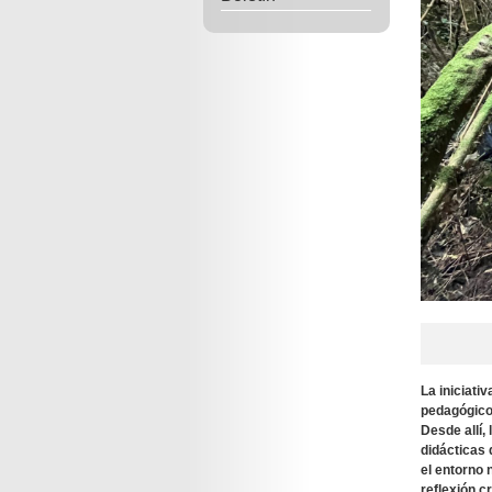
La iniciati
pedagógico 
Desde allí,
didácticas 
el entorno
reflexión c