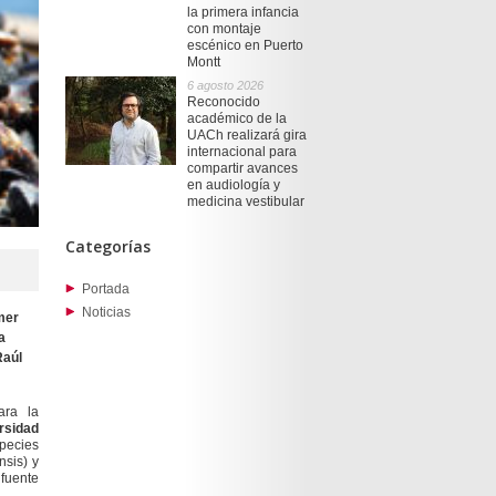
la primera infancia
con montaje
escénico en Puerto
Montt
6 agosto 2026
Reconocido
académico de la
UACh realizará gira
internacional para
compartir avances
en audiología y
medicina vestibular
Categorías
Portada
Noticias
mer
a
Raúl
ara la
rsidad
pecies
ensis
) y
 fuente