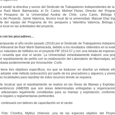
ad asistió la directiva y socios del Sindicato de Trabajadores Independientes de l
de Raúl Marín Balmaceda; el Dr. Carlos Molinet Flores, Director del Progr
ión Pesquera de la Universidad Austral de Chile, Leny Cares, Bióloga 
a del Proyecto, Jaime Valencia, técnico local de la universidad, Manuel Díaz In
rte del equipo del Programa de Inv. pesquera y Valentina Valencia, Bióloga 
 local en las actividades del proyecto.
o con los pescadores…
 propuesta el año recién pasado (2016) por el Sindicato de Trabajadores Indepen
 Artesanal de Raúl Marín Balmaceda, debido a los resultados obtenidos en la eva
os naturales de mitílidos en el proyecto FIP 2014-57 y con una mirada de esperan
e cesantía que vive el sector. La Universidad inmediatamente elaboró una pro
el repoblamiento de pelillo con la colaboración del Laboratorio de Macroalgas, ini
obada posteriormente por Innovachile- Corfo.
 tiene tres objetivos específicos, los que se traducen en diseñar un método ef
 adoptar este método (educación) por parte de los pescadores y algueros; y prom
ras localidades para repoblar de estos recursos donde se requiera.
te recalcar que el repoblamiento se realiza en las Áreas de Manejo y Explota
entónicos (AMERB) que son áreas determinadas entregadas a organizacio
 artesanales legalmente constituidas para su manejo y explotación, conforme
es legales y reglamentarias pertinentes.
 continuará con talleres de capacitación en el sector.
 Foto: Choritos,
Mytilus chilensis
,una de las especies objetivo del Proye