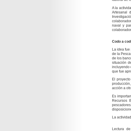
A la activid
Artesanal 
Investigac
colaborador
naval y pa
colaboradora
Codo a cod
La idea fue
de la Pesca
de los banc
situación d
incluyendo 
que fue apr
El proyecto
producción,
acción a ot
Es importan
Recursos B
pescadores
disposicion
La actividad
Lectura de