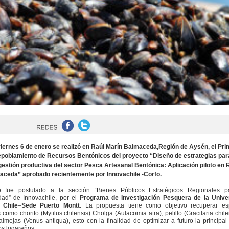
iernes 6 de enero se realizó en Raúl Marín Balmaceda,Región de Aysén, el Pri
Repoblamiento de Recursos Bentónicos del proyecto “Diseño de estrategias par
gestión productiva del sector Pesca Artesanal Bentónica: Aplicación piloto en 
aceda” aprobado recientemente por Innovachile -Corfo.
o fue postulado a la sección “
Bienes Públicos Estratégicos Regionales p
dad”
de Innovachile, por el
Programa de Investigación Pesquera de la Unive
 Chile
–
Sede Puerto Montt
. La propuesta tiene como objetivo recuperar es
s como chorito
(Mytilus chilensis
) Cholga (
Aulacomia atra
), pelillo (
Gracilaria chil
almejas (
Venus antiqua
), esto con la finalidad de optimizar a futuro la principal
os lugareños.