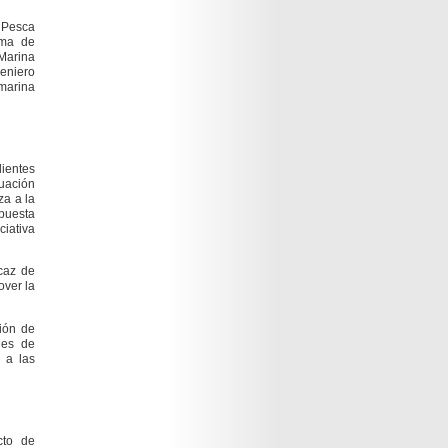
a Pesca
ama de
Marina
geniero
marina
dientes
luación
za a la
puesta
ciativa
icaz de
over la
ción de
nes de
 a las
cto de