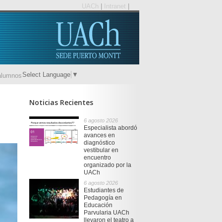
UACh
|
Intranet
|
Select Language
▼
alumnos
Noticias Recientes
6 agosto 2026
Especialista abordó
avances en
diagnóstico
vestibular en
encuentro
organizado por la
UACh
6 agosto 2026
Estudiantes de
Pedagogía en
Educación
Parvularia UACh
llevaron el teatro a