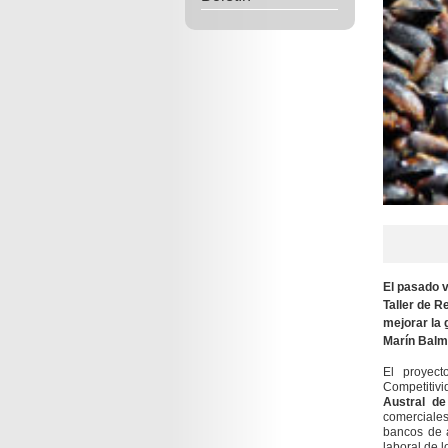
El pasado v
Taller de 
mejorar la 
Marín Balm
El proyect
Competitivi
Austral de
comerciale
bancos de 
laboral de l