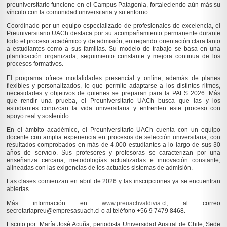
preuniversitario funcione en el Campus Patagonia, fortaleciendo aún más su
vínculo con la comunidad universitaria y su entorno.
Coordinado por un equipo especializado de profesionales de excelencia, el
Preuniversitario UACh destaca por su acompañamiento permanente durante
todo el proceso académico y de admisión, entregando orientación clara tanto
a estudiantes como a sus familias. Su modelo de trabajo se basa en una
planificación organizada, seguimiento constante y mejora continua de los
procesos formativos.
El programa ofrece modalidades presencial y online, además de planes
flexibles y personalizados, lo que permite adaptarse a los distintos ritmos,
necesidades y objetivos de quienes se preparan para la PAES 2026. Más
que rendir una prueba, el Preuniversitario UACh busca que las y los
estudiantes conozcan la vida universitaria y enfrenten este proceso con
apoyo real y sostenido.
En el ámbito académico, el Preuniversitario UACh cuenta con un equipo
docente con amplia experiencia en procesos de selección universitaria, con
resultados comprobados en más de 4.000 estudiantes a lo largo de sus 30
años de servicio. Sus profesores y profesoras se caracterizan por una
enseñanza cercana, metodologías actualizadas e innovación constante,
alineadas con las exigencias de los actuales sistemas de admisión.
Las clases comienzan en abril de 2026 y las inscripciones ya se encuentran
abiertas.
Más información en
www.preuachvaldivia.cl
, al correo
secretariapreu@empresasuach.cl o al teléfono +56 9 7479 8468.
Escrito por: María José Acuña, periodista Universidad Austral de Chile, Sede