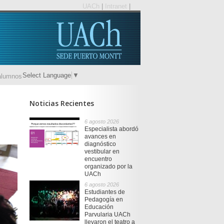
UACh
|
Intranet
|
Select Language
▼
alumnos
Noticias Recientes
6 agosto 2026
Especialista abordó
avances en
diagnóstico
vestibular en
encuentro
organizado por la
UACh
6 agosto 2026
Estudiantes de
Pedagogía en
Educación
Parvularia UACh
llevaron el teatro a