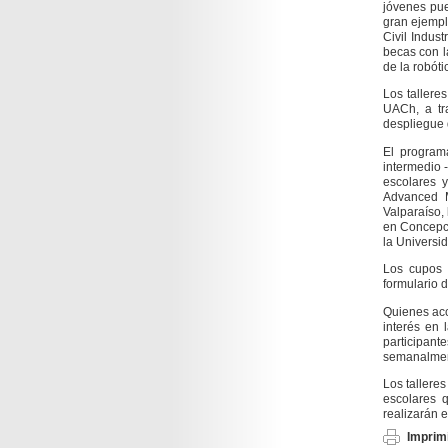
jóvenes pue
gran ejempl
Civil Indus
becas con l
de la robóti
Los tallere
UACh, a tr
despliegue 
El program
intermedio 
escolares y
Advanced M
Valparaíso,
en Concepci
la Universi
Los cupos 
formulario d
Quienes acc
interés en 
participa
semanalment
Los talleres
escolares 
realizarán 
Imprimi