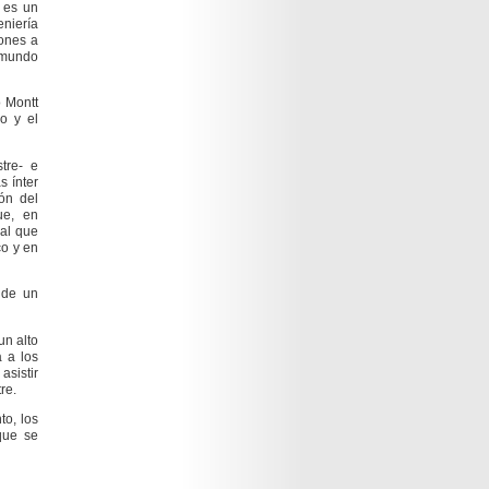
a es un
eniería
iones a
l mundo
o Montt
o y el
tre- e
s ínter
ión del
ue, en
ual que
co y en
 de un
un alto
a a los
sistir
re.
to, los
que se