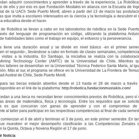
dan adquirir conocimientos y aprender a través de la experiencia. La Robótic
o de ello y por eso es que Fundación Mustakis en alianza con la Escuela de Ing
trial de la UACh Sede Puerto Montt, abren a partir del 13 de marzo las postulac
as que invita a escolares interesados en la ciencia y la tecnología a descubrir e
ca educativa desde el hacer.
s de Robótica se llevan a cabo en los laboratorios de robótica en la Sede Puert
avés del lenguaje de programación en código, utilizando la plataforma Arduin
de habilidades tales como el trabajo en equipo, el esfuerzo y la perseverancia.
a tiene una duración anual y se divide en nivel básico -en el primer semes
-en el segundo-, llevándose a cabo en formato de clases semanales, competencia
 visitas a la industria. En Santiago, la iniciativa se realiza con la colaborac
ining Technology Center (AMTC) de la Universidad de Chile. Mientras q
 los talleres se desarrollan en la Universidad Técnica Federico Santa María, al ig
ón. Más al sur, el programa se ofrece en la Universidad de La Frontera de Temu
dad Austral de Chile, Sede Puerto Montt.
para las becas estarán abiertos desde el 13 hasta el 28 de marzo a través
isponible en el link de la plataforma:
http://robotica.fundacionmustakis.com/
edan a una beca no necesitan tener conocimientos previos de Robótica, pero sí 
las áreas de matemática, física y tecnología. Entre los requisitos que se solicit
ntes es que concurran con ganas de aprender y con el compromiso de a
e al taller para participar en las respectivas competencias al final de cada semest
 comienzan el 8 de abril y terminan el 3 de junio, en este primer semestre. En tan
que muestren el mejor desempeño clasificarán a las Competencias Zonales 
en la Quinta, Octava y Novena Región el 17 de junio.
r Noticia