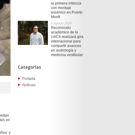
la primera infancia
con montaje
escénico en Puerto
Montt
6 agosto 2026
Reconocido
académico de la
UACh realizará gira
internacional para
compartir avances
en audiología y
medicina vestibular
Categorías
Portada
Noticias
puedan
kis en
iños y