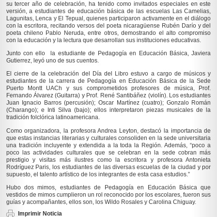
su tercer año de celebración, ha tenido como invitados especiales en este
versión, a estudiantes de educación básica de las escuelas Las Camelias,
Lagunitas, Lenca y El Tepual, quienes participaron activamente en el diálogo
con la escritora, recitando versos del poeta nicaragüense Rubén Darío y del
poeta chileno Pablo Neruda, entre otros, demostrando el alto compromiso
con la educación y la lectura que desarrollan sus instituciones educativas.
Junto con ello la estudiante de Pedagogía en Educación Básica, Javiera
Gutierrez, leyó uno de sus cuentos.
El cierre de la celebración del Día del Libro estuvo a cargo de músicos y
estudiantes de la carrera de Pedagogía en Educación Básica de la Sede
Puerto Montt UACh y sus comprometidos profesores de música, Prof.
Fernando Álvarez (Guitarra) y Prof. René Santibáñez (violín). Los estudiantes
Juan Ignacio Barros (percusión); Oscar Martínez (cuatro); Gonzalo Román
(Charango); e Inti Silva (bajo); ellos interpretaron piezas musicales de la
tradición folclórica latinoamericana.
Como organizadora, la profesora Andrea Leyton, destacó la importancia de
que estas instancias literarias y culturales consoliden en la sede universitaria
una tradición incluyente y extendida a la toda la Región. Además, “poco a
poco las actividades culturales que se celebran en la sede cobran más
prestigio y visitas más ilustres como la escritora y profesora Antonieta
Rodríguez Paris, los estudiantes de las diversas escuelas de la ciudad y por
supuesto, el talento artístico de los integrantes de esta casa estudios.”
Hubo dos mimos, estudiantes de Pedagogía en Educación Básica que
vestidos de mimos cumplieron un rol reconocido por los escolares, fueron sus
guías y acompañantes, ellos son, los Wildo Rosales y Carolina Chiguay.
Imprimir Noticia