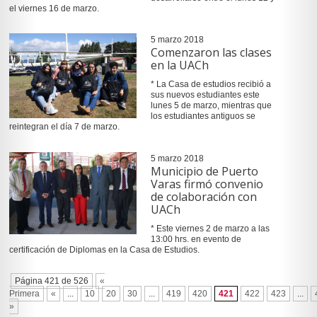
el viernes 16 de marzo.
5 marzo 2018
Comenzaron las clases
en la UACh
* La Casa de estudios recibió a
sus nuevos estudiantes este
lunes 5 de marzo, mientras que
los estudiantes antiguos se
reintegran el día 7 de marzo.
5 marzo 2018
Municipio de Puerto
Varas firmó convenio
de colaboración con
UACh
* Este viernes 2 de marzo a las
13:00 hrs. en evento de
certificación de Diplomas en la Casa de Estudios.
Página 421 de 526
«
Primera
«
...
10
20
30
...
419
420
421
422
423
...
»