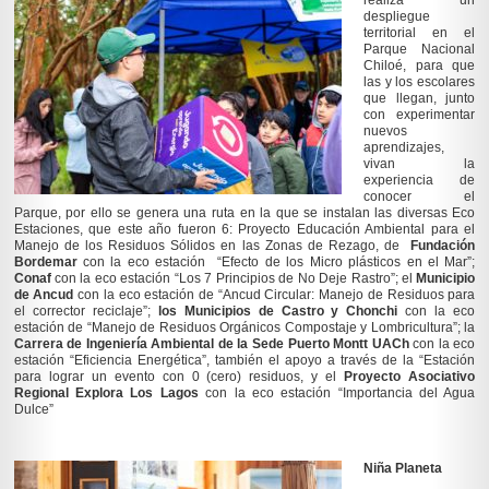
despliegue
territorial en el
Parque Nacional
Chiloé, para que
las y los escolares
que llegan, junto
con experimentar
nuevos
aprendizajes,
vivan la
experiencia de
conocer el
Parque, por ello se genera una ruta en la que se instalan las diversas Eco
Estaciones, que este año fueron 6: Proyecto Educación Ambiental para el
Manejo de los Residuos Sólidos en las Zonas de Rezago, de
Fundación
Bordemar
con la eco estación “Efecto de los Micro plásticos en el Mar”;
Conaf
con la eco estación “Los 7 Principios de No Deje Rastro”; el
Municipio
de Ancud
con la eco estación de “Ancud Circular: Manejo de Residuos para
el corrector reciclaje”;
los Municipios de Castro y Chonchi
con la eco
estación de “Manejo de Residuos Orgánicos Compostaje y Lombricultura”; la
Carrera de Ingeniería Ambiental de la Sede Puerto Montt UACh
con la eco
estación “Eficiencia Energética”, también el apoyo a través de la “Estación
para lograr un evento con 0 (cero) residuos, y el
Proyecto Asociativo
Regional Explora Los Lagos
con la eco estación “Importancia del Agua
Dulce”
Niña Planeta