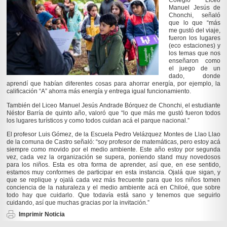
Colegio Liceo
Manuel Jesús de
Chonchi, señaló
que lo que “más
me gustó del viaje,
fueron los lugares
(eco estaciones) y
los temas que nos
enseñaron como
el juego de un
dado, donde
aprendí que habían diferentes cosas para ahorrar energía, por ejemplo, la
calificación “A” ahorra más energía y entrega igual funcionamiento.
También del Liceo Manuel Jesús Andrade Bórquez de Chonchi, el estudiante
Néstor Barría de quinto año, valoró que “lo que más me gustó fueron todos
los lugares turísticos y como todos cuidan acá el parque nacional.”
El profesor Luis Gómez, de la Escuela Pedro Velázquez Montes de Llao Llao
de la comuna de Castro señaló: “soy profesor de matemáticas, pero estoy acá
siempre como movido por el medio ambiente. Este año estoy por segunda
vez, cada vez la organización se supera, poniendo stand muy novedosos
para los niños. Esta es otra forma de aprender, así que, en ese sentido,
estamos muy conformes de participar en esta instancia. Ojalá que sigan, y
que se replique y ojalá cada vez más frecuente para que los niños tomen
conciencia de la naturaleza y el medio ambiente acá en Chiloé, que sobre
todo hay que cuidarlo. Que todavía está sano y tenemos que seguirlo
cuidando, así que muchas gracias por la invitación.”
Imprimir Noticia