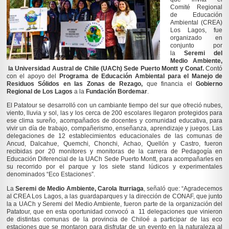
Comité Regional
de Educación
Ambiental (CREA)
Los Lagos, fue
organizado en
conjunto por
la
Seremi del
Medio Ambiente,
la Universidad Austral de Chile (UACh) Sede Puerto Montt y Conaf.
Contó
con el apoyo del
P
rograma de Educación Ambiental para el Manejo de
Residuos Sólidos en las Zonas de Rezago,
que financia el
Gobierno
Regional de Los Lagos
a la
Fundación Bordemar
.
El Patatour se desarrolló con un cambiante tiempo del sur que ofreció nubes,
viento, lluvia y sol, las y los cerca de 200 escolares llegaron protegidos para
ese clima sureño, acompañados de docentes y comunidad educativa, para
vivir un día de trabajo, compañerismo, enseñanza, aprendizaje y juegos. Las
delegaciones de 12 establecimientos educacionales de las comunas de
Ancud, Dalcahue, Quemchi, Chonchi, Achao, Quellón y Castro, fueron
recibidas por 20 monitores y monitoras de la carrera de Pedagogía en
Educación Diferencial de la UACh Sede Puerto Montt, para acompañarles en
su recorrido por el parque y los siete stand lúdicos y experimentales
denominados “Eco Estaciones”.
La
Seremi de Medio Ambiente, Carola Iturriaga
, señaló que: “Agradecemos
al CREA Los Lagos, a las guardaparques y la dirección de CONAF, que junto
la a UACh y Seremi del Medio Ambiente, fueron parte de la organización del
Patatour, que en esta oportunidad convocó a 11 delegaciones que vinieron
de distintas comunas de la provincia de Chiloé a participar de las eco
estaciones que se montaron para disfrutar de un evento en la naturaleza al