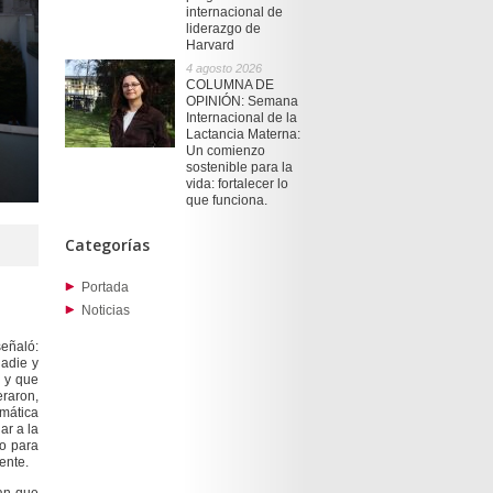
internacional de
liderazgo de
Harvard
4 agosto 2026
COLUMNA DE
OPINIÓN: Semana
Internacional de la
Lactancia Materna:
Un comienzo
sostenible para la
vida: fortalecer lo
que funciona.
Categorías
Portada
Noticias
señaló:
adie y
, y que
eraron,
mática
ar a la
no para
ente.
lan que