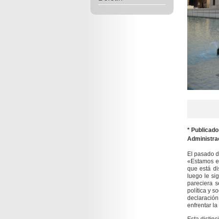
* Publicado
Administrac
El pasado d
«Estamos en
que está di
luego le si
pareciera s
política y s
declaración
enfrentar l
Esta distin