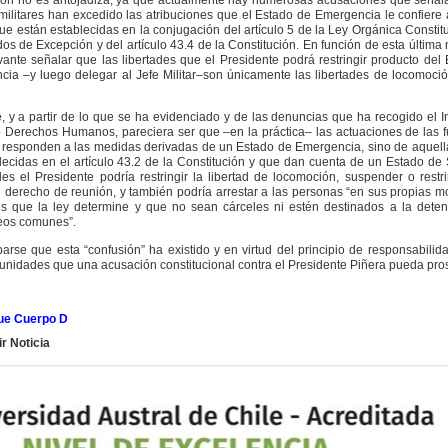
 militares han excedido las atribuciones que el Estado de Emergencia le confiere 
 que están establecidas en la conjugación del artículo 5 de la Ley Orgánica Constit
dos de Excepción y del artículo 43.4 de la Constitución. En función de esta última
evante señalar que las libertades que el Presidente podrá restringir producto del
ia –y luego delegar al Jefe Militar–son únicamente las libertades de locomoci
, y a partir de lo que se ha evidenciado y de las denuncias que ha recogido el In
 Derechos Humanos, pareciera ser que –en la práctica– las actuaciones de las 
o responden a las medidas derivadas de un Estado de Emergencia, sino de aquel
lecidas en el artículo 43.2 de la Constitución y que dan cuenta de un Estado de S
les el Presidente podría restringir la libertad de locomoción, suspender o restri
el derecho de reunión, y también podría arrestar a las personas “en sus propias 
s que la ley determine y que no sean cárceles ni estén destinados a la deten
reos comunes”.
rse que esta “confusión” ha existido y en virtud del principio de responsabilid
tunidades que una acusación constitucional contra el Presidente Piñera pueda pro
hue Cuerpo D
r Noticia