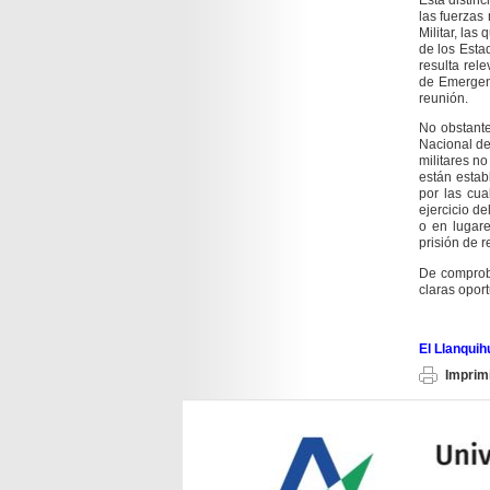
las fuerzas
Militar, las
de los Esta
resulta rel
de Emergenc
reunión.
No obstante
Nacional de
militares n
están estab
por las cua
ejercicio d
o en lugare
prisión de 
De comproba
claras opor
El Llanqui
Imprimi