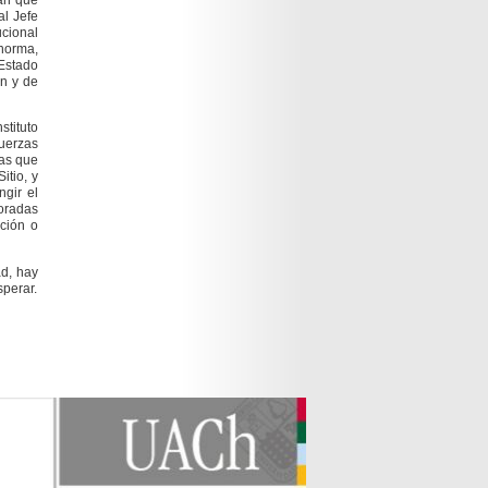
al Jefe
ucional
 norma,
 Estado
ón y de
stituto
fuerzas
las que
itio, y
ngir el
moradas
ción o
ad, hay
sperar.