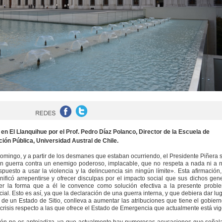
 en El Llanquihue por el Prof. Pedro Díaz Polanco, Director de la Escuela de
ión Pública, Universidad Austral de Chile.
omingo, y a partir de los desmanes que estaban ocurriendo, el Presidente Piñera 
 guerra contra un enemigo poderoso, implacable, que no respeta a nada ni a n
spuesto a usar la violencia y la delincuencia sin ningún límite». Esta afirmación
gnificó arrepentirse y ofrecer disculpas por el impacto social que sus dichos gen
er la forma que a él le convence como solución efectiva a la presente proble
ocial. Esto es así, ya que la declaración de una guerra interna, y que debiera dar lug
 de un Estado de Sitio, conlleva a aumentar las atribuciones que tiene el gobier
a crisis respecto a las que ofrece el Estado de Emergencia que actualmente está vig
ción no es antojadiza, ya que actualmente hay numerosas acusaciones que seña