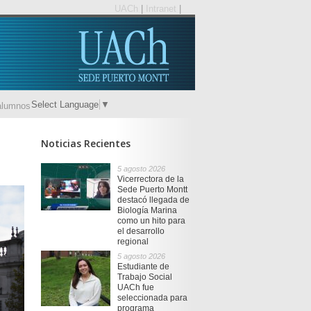
UACh
|
Intranet
|
Select Language
▼
alumnos
Noticias Recientes
5 agosto 2026
Vicerrectora de la
Sede Puerto Montt
destacó llegada de
Biología Marina
como un hito para
el desarrollo
regional
5 agosto 2026
Estudiante de
Trabajo Social
UACh fue
seleccionada para
programa