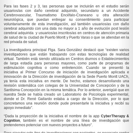
Para las fases 2 y 3, las personas que se incluirán en el estudio serán
usuarios/as con daño cerebral adquirido, secundario a un Accidente
Cerebrovascular, Traumatismo Encéfalo-Craneano u otra alteración
neurológica, que puedan entregar su consentimiento para participar
voluntariamente de esta investigación, así también usuarios/as con daño
cerebral adquirido con una data no mayor a 1 año de evolución post lesión
cerebral adquirida y usuarios/as inscritos/as en centros de atención primaria
de salud de la ciudad de Puerto Montt y Puerto Varas o que se atiendan en la
red privada de salud.
La investigadora principal Flga. Sara González destacó que “existen varios
investigadores que están trabajando con estas tecnologías de realidad
virtual. También está siendo utilizada en Centros diurnos o Establecimientos
de larga estadía para personas mayores, como parte de programas de
estimulación cognitiva o como entretención. Cuando se presentó la
iniciativa al Primer Concurso de iniciación de investigación aplicada e
innovación de la Dirección de investigación de la Sede Puerto Montt UACh,
ya tenía esta iniciativa en mente. De hecho, estamos desarrollando una
revisión sistemática con colegas de la Universidad de Concepción y de la
Santísima Concepción en la misma temática. Por lo anterior, averigüé que en
nuestra Sede se había creado un Laboratorio de Psicología experimental,
donde el Dr. René Gallardo estaba a cargo de la Dirección, por lo que
concretamos una reunión donde pude presentarle la iniciativa y recibí su
apoyo inmediato”.
“Dada la proyección de la iniciativa el nombre de la app
CyberTherapy &
Cognition
, también es el nombre de una línea de investigación que
pretendemos potenciar con nuevos proyectos a futuro”.