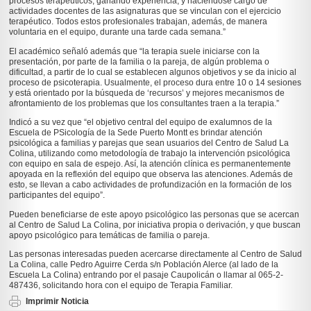
procesos terapéuticos, ganando experiencia, y haciéndose cargo de
actividades docentes de las asignaturas que se vinculan con el ejercicio
terapéutico. Todos estos profesionales trabajan, además, de manera
voluntaria en el equipo, durante una tarde cada semana.”
El académico señaló además que “la terapia suele iniciarse con la
presentación, por parte de la familia o la pareja, de algún problema o
dificultad, a partir de lo cual se establecen algunos objetivos y se da inicio al
proceso de psicoterapia. Usualmente, el proceso dura entre 10 o 14 sesiones
y está orientado por la búsqueda de ‘recursos’ y mejores mecanismos de
afrontamiento de los problemas que los consultantes traen a la terapia.”
Indicó a su vez que “el objetivo central del equipo de exalumnos de la
Escuela de PSicología de la Sede Puerto Montt es brindar atención
psicológica a familias y parejas que sean usuarios del Centro de Salud La
Colina, utilizando como metodología de trabajo la intervención psicológica
con equipo en sala de espejo. Así, la atención clínica es permanentemente
apoyada en la reflexión del equipo que observa las atenciones. Además de
esto, se llevan a cabo actividades de profundización en la formación de los
participantes del equipo”.
Pueden beneficiarse de este apoyo psicológico las personas que se acercan
al Centro de Salud La Colina, por iniciativa propia o derivación, y que buscan
apoyo psicológico para temáticas de familia o pareja.
Las personas interesadas pueden acercarse directamente al Centro de Salud
La Colina, calle Pedro Aguirre Cerda s/n Población Alerce (al lado de la
Escuela La Colina) entrando por el pasaje Caupolicán o llamar al 065-2-
487436, solicitando hora con el equipo de Terapia Familiar.
Imprimir Noticia