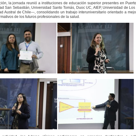
ción, la jornada reunió a instituciones de educación superior presentes en Puert
ad San Sebastián, Universidad Santo Tomás, Duoc UC, AIEP, Universidad de Los
ad Austral de Chile—, consolidando un trabajo interuniversitario orientado a mejo
mativos de los futuros profesionales de la salud.