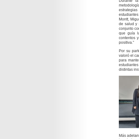
Durante la
metodologí
estrategia
estudiantes
Montt, Migu
de salud y 
conjunto con
que guía l
contentos 
positiva.”
Por su part
valoró el ca
para mante
estudiantes 
distintas in
Más adelan