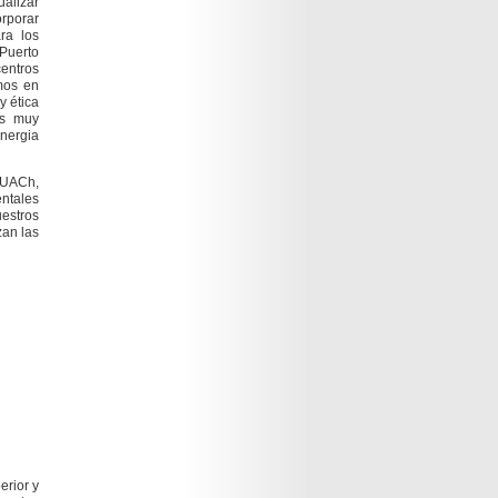
alizar
rporar
ra los
 Puerto
centros
mos en
y ética
os muy
nergia
t UACh,
entales
estros
zan las
erior y