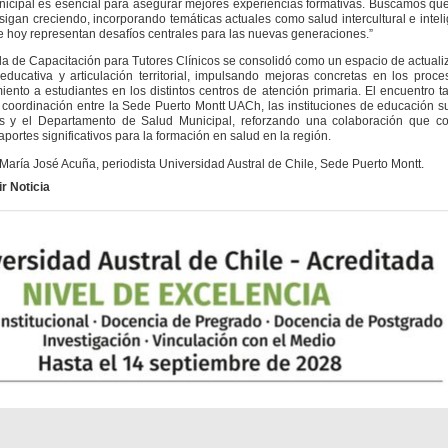
nicipal es esencial para asegurar mejores experiencias formativas. Buscamos qu
sigan creciendo, incorporando temáticas actuales como salud intercultural e intel
que hoy representan desafíos centrales para las nuevas generaciones.”
ada de Capacitación para Tutores Clínicos se consolidó como un espacio de actuali
educativa y articulación territorial, impulsando mejoras concretas en los proc
nto a estudiantes en los distintos centros de atención primaria. El encuentro 
la coordinación entre la Sede Puerto Montt UACh, las instituciones de educación s
tes y el Departamento de Salud Municipal, reforzando una colaboración que co
ortes significativos para la formación en salud en la región.
 María José Acuña, periodista Universidad Austral de Chile, Sede Puerto Montt.
r Noticia