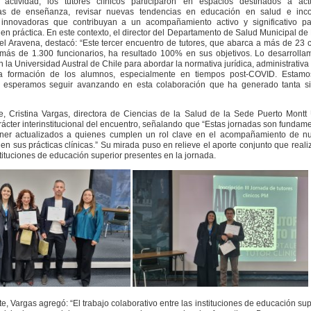
 actividad, los tutores clínicos participaron en espacios destinados a actu
as de enseñanza, revisar nuevas tendencias en educación en salud e inco
s innovadoras que contribuyan a un acompañamiento activo y significativo pa
 en práctica. En este contexto, el director del Departamento de Salud Municipal de
el Aravena, destacó:
“Este tercer encuentro de tutores, que abarca a más de 23 
más de 1.300 funcionarios, ha resultado 100% en sus objetivos. Lo desarrolla
 la Universidad Austral de Chile para abordar la normativa jurídica, administrativa 
a formación de los alumnos, especialmente en tiempos post-COVID. Estam
y esperamos seguir avanzando en esta colaboración que ha generado tanta si
e, Cristina Vargas, directora de Ciencias de la Salud de la Sede Puerto Mont
rácter interinstitucional del encuentro, señalando que
“Estas jornadas son fundam
ner actualizados a quienes cumplen un rol clave en el acompañamiento de nu
en sus prácticas clínicas.”
Su mirada puso en relieve el aporte conjunto que reali
stituciones de educación superior presentes en la jornada.
te, Vargas agregó:
“El trabajo colaborativo entre las instituciones de educación sup