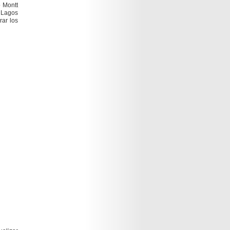
o Montt
 Lagos
rar los