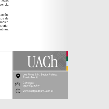
e estos
igencia
zación,
esos de
también
uperior
ntinúa