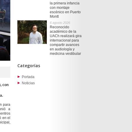
la primera infancia
con montaje
escénico en Puerto
Montt
6 agosto 2026
Reconocido
académico de la
UACh realizará gira
internacional para
compartir avances
en audiología y
medicina vestibular
Categorías
Portada
Noticias
, con
a.
ón para
unió a
centros
ó en el
cipal,