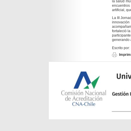
la salud mu
encuentros 
artificial, 
La III Jorn
innovación 
acompañamie
fortaleció 
participan
generando ap
Escrito por:
Imprimi