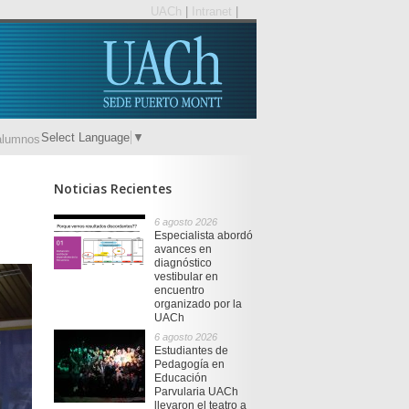
UACh
|
Intranet
|
Select Language
▼
alumnos
Noticias Recientes
6 agosto 2026
Especialista abordó
avances en
diagnóstico
vestibular en
encuentro
organizado por la
UACh
6 agosto 2026
Estudiantes de
Pedagogía en
Educación
Parvularia UACh
llevaron el teatro a