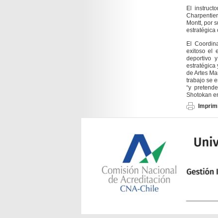
El instruc
Charpentier
Montt, por s
estratégica
El Coordin
exitoso el
deportivo 
estratégica
de Artes Ma
trabajo se 
“y pretend
Shotokan en
Imprimi