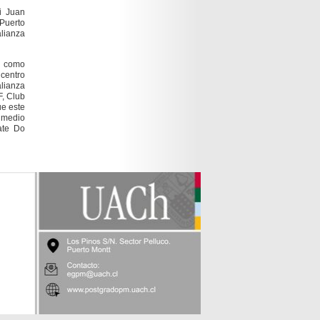
i Juan
 Puerto
alianza
ó como
centro
lianza
F, Club
ue este
l medio
ate Do