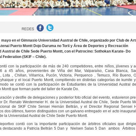
e mayo en el Gimnasio Universidad Austral de Chile, organizado por Club de Ar
Atenai Puerto Montt Dojo Daruma no Torii y Área de Deportes y Recreación
 Austral de Chile Sede Puerto Montt, con el Patrocino: Sothokan Karate- Do
al Federation (SKIF – Chile).
ontó con la participación de más de 240 competidores, entre niños, jóvenes y a
6 a 45 años, provenientes de Viña del Mar, Valparaíso, Casa Blanca, San
 Lota , Chillan, Villarrica, Pucón, Victoria, Perquenco , Temuco, Río Bueno, 
yhaique y el local Puerto Montt, compitiendo en distintas categorías de kumite y
odo se contó con la participación de Estudiantes de la Universidad Austral d
 Montt que forman parte del taller de Karate Do.
ración y desfile de delegaciones y posterior foto oficial del evento, estuvieron pr
tor Dr. Renato Westermeier H. de la Universidad Austral de Chile, Sede Puerto Mo
acional de SKIF Chile Sensei Hernán Beltrán, y el Director Regional Sensei 
tos dos últimos, fueron distinguidos con un galvano entregado en el acto inaugural
 de la Universidad Austral de Chile Sede Puerto Montt.
eportivo contó con la importante participación de árbitros oficiales que dirigi
a destacando a Patricia Beltrán 5 Dan y Nielsen Salas 5 Dan ambos Árbitros O