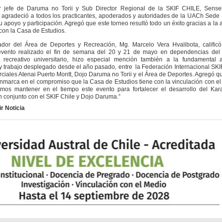
tor jefe de Daruma no Torii y Sub Director Regional de la SKIF CHILE, Sense
 agradeció a todos los practicantes, apoderados y autoridades de la UACh Sede
u apoyo y participación. Agregó que este torneo resultó todo un éxito gracias a la 
 con la Casa de Estudios.
ador del Área de Deportes y Recreación, Mg. Marcelo Vera Hvalibota, calific
 evento realizado el fin de semana del 20 y 21 de mayo en dependencias del 
y recreativo universitario, hizo especial mención también a la fundamental a
 y trabajo desplegado desde el año pasado, entre la Federación Internacional SKI
rciales Atenai Puerto Montt, Dojo Daruma no Torii y el Área de Deportes. Agregó q
enmarca en el compromiso que la Casa de Estudios tiene con la vinculación con e
emos mantener en el tiempo este evento para fortalecer el desarrollo del Kar
 conjunto con el SKIF Chile y Dojo Daruma.”
r Noticia