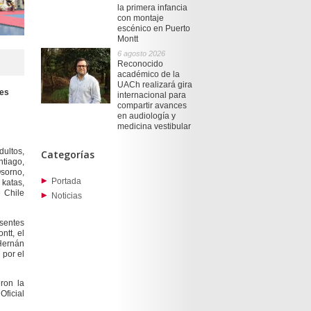
la primera infancia
con montaje
escénico en Puerto
Montt
6 agosto 2026
Reconocido
académico de la
UACh realizará gira
tes
internacional para
compartir avances
en audiología y
medicina vestibular
dultos,
Categorías
tiago,
Osorno,
Portada
 katas,
e Chile
Noticias
esentes
ntt, el
Hernán
 por el
eron la
ficial