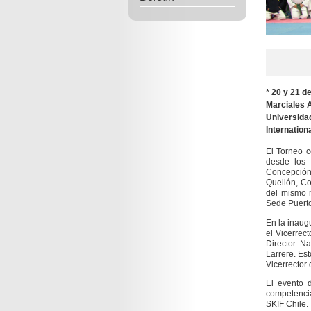
* 20 y 21 d
Marciales 
Universidad
Internation
El Torneo c
desde los 
Concepción,
Quellón, Co
del mismo m
Sede Puerto
En la inaugu
el Vicerrec
Director N
Larrere. Es
Vicerrector
El evento d
competenci
SKIF Chile.