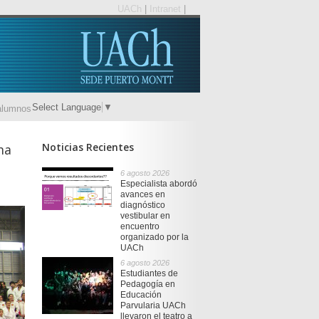
UACh
|
Intranet
|
Select Language
▼
alumnos
Noticias Recientes
ma
6 agosto 2026
Especialista abordó
avances en
diagnóstico
vestibular en
encuentro
organizado por la
UACh
6 agosto 2026
Estudiantes de
Pedagogía en
Educación
Parvularia UACh
llevaron el teatro a