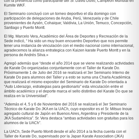
con la presencia como participante del Sr. David Duvo, Campeón Mundial en
Kumite WKF.
El Seminario concluyó con un torneo deportivo el día domingo con
participación de delegaciones de Aruba, Perú, Venezuela y de Chile
provenientes de Aysén, Cohaique; Valdivia, La Unión, Temuco, Concepción,
Santiago y Puerto Montt.
El Mg. Marcelo Vera, Académico del Área de Deportes y Recreación de la
Sede indicó, “ Ha sido un muy buen encuentro Deportivo que nos permite
tener una instancia de vinculación con el medio nacional como internacional,
agradecemos la alianza entrategica con Kaizen karate Puerto Montt y en la
persona de Andrés Silva.»
Agregó además que “desde el año 2014 que se viene realizando actividades
de Karate Do organizadas conjuntamente con el Taller de Karate Do.
Próximamente 1 de Julio del 2016 se realizará el 3er Seminario Interno de
Karate Do para alumnos del Taller y a esto se suma una Charla Académica
que realizará el mismo expositor del Seminario de Karate Do orientada a
“Auto Liderazgo, estrategias para gestionarlo” esta vinculación entre el
ámbito académico y el deporte marca el sello distintivo del Karate Do que se
realiza en la Universidad”.
“Además el 4, 5 y 6 de Noviembre del 2016 se realizará el 3er Seminario
Técnico de Karate Do JKA en la UACh, cuyo expositor es el Sr. Mitsuo Inoue
agregado cultural de Japón en Buenos Aires, Argentina y Presidente de la
JKA Sudamérica”. Sr. Vera destaca “ambas actividades son gratuitas para los
alumnos de la UACh”.
La UACh, Sede Puerto Montt desde el año 2014 a la fecha cuenta con el
Taller de Karate Do, supervisado por la Japan Karate Association (JKA)