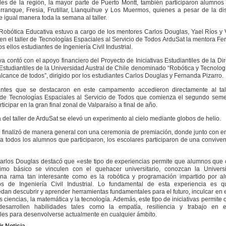
es de la región, la mayor parte de Puerto Montt, también participaron alumno
rranque, Fresia, Frutillar, Llanquihue y Los Muermos, quienes a pesar de la di
e igual manera toda la semana al taller.
e Robótica Educativa estuvo a cargo de los mentores Carlos Douglas, Yael Ríos y 
y en el taller de Tecnologías Espaciales al Servicio de Todos ArduSat la mentora F
os ellos estudiantes de Ingeniería Civil Industrial.
iva contó con el apoyo financiero del Proyecto de Iniciativas Estudiantiles de la Di
Estudiantiles de la Universidad Austral de Chile denominado “Robótica y Tecnolog
alcance de todos”, dirigido por los estudiantes Carlos Douglas y Fernanda Pizarro.
antes que se destacaron en este campamento accedieron directamente al tal
de Tecnologías Espaciales al Servicio de Todos que comienza el segundo semes
rticipar en la gran final zonal de Valparaíso a final de año.
a del taller de ArduSat se elevó un experimento al cielo mediante globos de helio.
d finalizó de manera general con una ceremonia de premiación, donde junto con e
a todos los alumnos que participaron, los escolares participaron de una convive
arlos Douglas destacó que «este tipo de experiencias permite que alumnos que
imo básico se vinculen con el quehacer universitario, conozcan la Univers
na rama tan interesante como es la robótica y programación impartido por a
rios de Ingeniería Civil Industrial. Lo fundamental de esta experiencia es q
dan descubrir y aprender herramientas fundamentales para el futuro, inculcar en e
s ciencias, la matemática y la tecnología. Además, este tipo de iniciativas permite 
desarrollen habilidades tales como la empatía, resiliencia y trabajo en e
es para desenvolverse actualmente en cualquier ámbito.