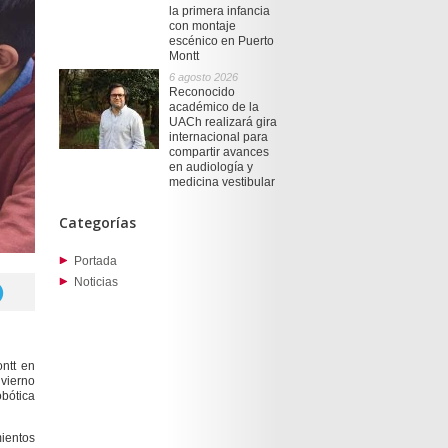
la primera infancia
con montaje
escénico en Puerto
Montt
6 agosto 2026
Reconocido
académico de la
UACh realizará gira
internacional para
compartir avances
en audiología y
medicina vestibular
Categorías
Portada
Noticias
ontt en
vierno
obótica
ientos