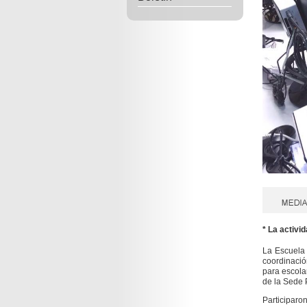
* La activid
La Escuela 
coordinaci
para escola
de la Sede 
Participar