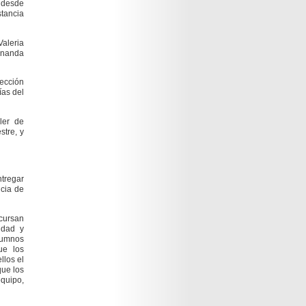
s desde
stancia
Valeria
ernanda
rección
ías del
ler de
tre, y
ntregar
ncia de
 cursan
idad y
lumnos
ue los
llos el
que los
quipo,