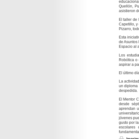
educacional
Quellón, Pu
asistieron d
El taller d
Capetillo, 
Pizarro, tod
Esta iniciat
de Asuntos 
Espacio al 
Los estudi
Robótica o 
aspirar a pa
El último dí
La activida
un diploma 
despedida.
El Mentor C
desde sépt
aprendan u
universita
jóvenes pue
gusto por la
escolares 
fundamental