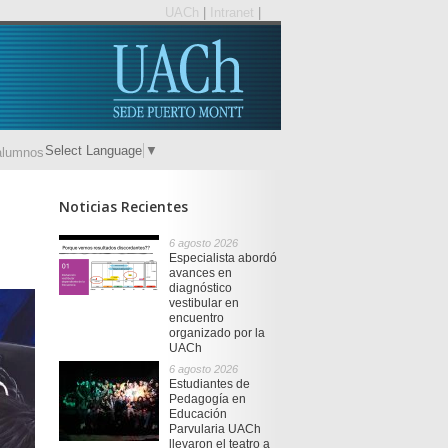
UACh
|
Intranet
|
Select Language
▼
alumnos
Noticias Recientes
-
6 agosto 2026
Especialista abordó
avances en
diagnóstico
vestibular en
encuentro
organizado por la
UACh
6 agosto 2026
Estudiantes de
Pedagogía en
Educación
Parvularia UACh
llevaron el teatro a