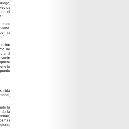
ariego,
oyectos
ndo el
.”
e estos
 viene.
además
a.”
cación
cto de
iantil
levante
equiere
iene la
a pueda
sistida
ional,
ando la
 de la
otora,
 además
giene,