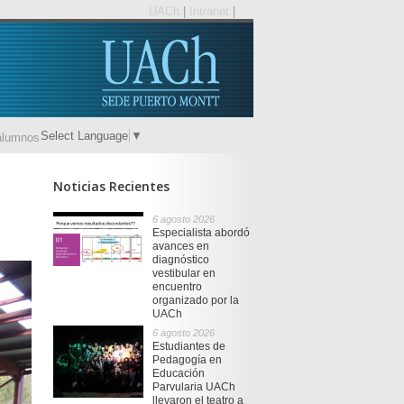
UACh
|
Intranet
|
Select Language
▼
alumnos
Noticias Recientes
6 agosto 2026
Especialista abordó
avances en
diagnóstico
vestibular en
encuentro
organizado por la
UACh
6 agosto 2026
Estudiantes de
Pedagogía en
Educación
Parvularia UACh
llevaron el teatro a