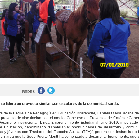
te lidera un proyecto similar con escolares de la comunidad sorda.
te de la Escuela de Pedagogía en Educación Diferencial, Daniela Ojeda, acaba d
proyecto de vinculación con el medio, Concurso de Proyectos de Carácter Gener
sarrollo Institucional, Línea Emprendimiento Estudiantil, año 2019, impulsado
 de Educación, denominado “Hipoterapia: oportunidades de desarrollo y comuni
as y jóvenes con Trastorno del Espectro Autista (TEA)”, genera una instancia de 
 un área que la Sede Puerto Montt ha comenzado a desarrollar fuertemente, que 