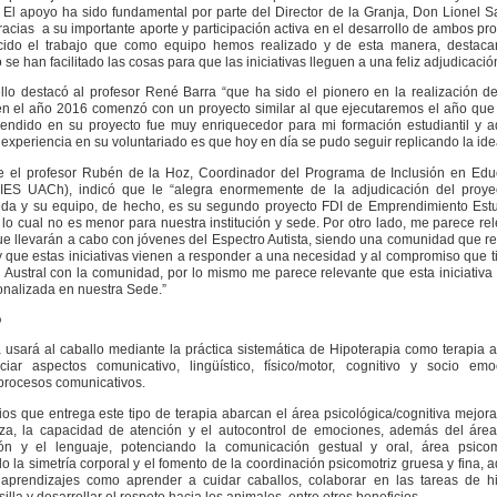
. El apoyo ha sido fundamental por parte del Director de la Granja, Don Lionel S
acias a su importante aporte y participación activa en el desarrollo de ambos pr
cido el trabajo que como equipo hemos realizado y de esta manera, destaca
e han facilitado las cosas para que las iniciativas lleguen a una feliz adjudicación
llo destacó al profesor René Barra “que ha sido el pionero en la realización d
en el año 2016 comenzó con un proyecto similar al que ejecutaremos el año que
rendido en su proyecto fue muy enriquecedor para mi formación estudiantil y 
 experiencia en su voluntariado es que hoy en día se pudo seguir replicando la ide
te el profesor Rubén de la Hoz, Coordinador del Programa de Inclusión en Edu
PIES UACh), indicó que le “alegra enormemente de la adjudicación del proye
da y su equipo, de hecho, es su segundo proyecto FDI de Emprendimiento Estud
 lo cual no es menor para nuestra institución y sede. Por otro lado, me parece re
que llevarán a cabo con jóvenes del Espectro Autista, siendo una comunidad que r
 que estas iniciativas vienen a responder a una necesidad y al compromiso que t
 Austral con la comunidad, por lo mismo me parece relevante que esta iniciativ
ionalizada en nuestra Sede.”
o
va usará al caballo mediante la práctica sistemática de Hipoterapia como terapia a
iar aspectos comunicativo, lingüístico, físico/motor, cognitivo y socio emoc
procesos comunicativos.
ios que entrega este tipo de terapia abarcan el área psicológica/cognitiva mejor
nza, la capacidad de atención y el autocontrol de emociones, además del área
ón y el lenguaje, potenciando la comunicación gestual y oral, área psicom
o la simetría corporal y el fomento de la coordinación psicomotriz gruesa y fina,
aprendizajes como aprender a cuidar caballos, colaborar en las tareas de hi
illa y desarrollar el respeto hacia los animales, entre otros beneficios.