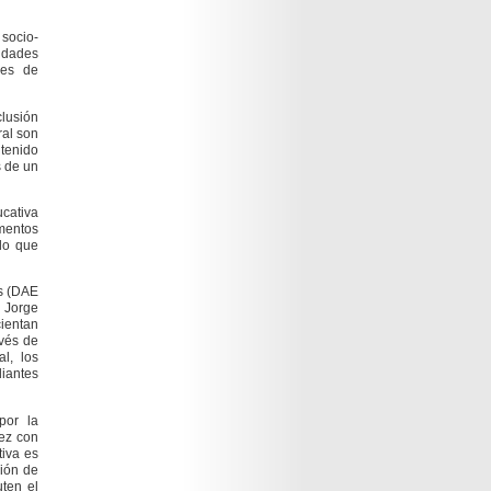
 socio-
idades
les de
clusión
ral son
 tenido
s de un
ucativa
ementos
 lo que
es (DAE
, Jorge
cientan
avés de
l, los
iantes
por la
vez con
tiva es
ción de
uten el