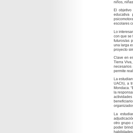
niños, niña
El objetivo
educativa 
psicomotor
escolares c
Lo interesan
con que se 
futuros/as 
una larga e
proyecto si
Clave en es
Tierra Viva
necesarios 
permite real
La estudian
UACh), a tr
Mondaca. “E
la responsab
actividade
beneficiar
organizados
La estudia
adjudicació
otro grupo 
poder brind
habilidades