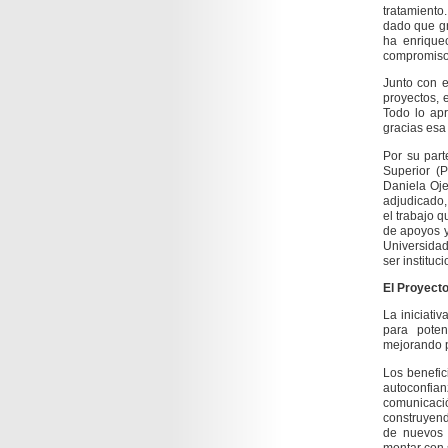
tratamiento
dado que gr
ha enrique
compromiso s
Junto con e
proyectos, 
Todo lo ap
gracias esa
Por su par
Superior (
Daniela Oje
adjudicado,
el trabajo 
de apoyos y
Universidad
ser instituc
El Proyect
La iniciati
para potenc
mejorando 
Los benefic
autoconfia
comunicaci
construyend
de nuevos 
montar con s