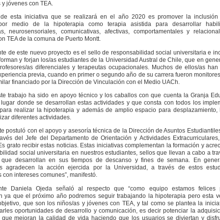
s y jóvenes con TEA.
 de esta iniciativa que se realizará en el año 2020 es promover la inclusión
por medio de la hipoterapia como terapia asistida para desarrollar habil
as, neurosensoriales, comunicativas, afectivas, comportamentales y relaciona
on TEA de la comuna de Puerto Montt.
te de este nuevo proyecto es el sello de responsabilidad social universitaria e in
forman y forjan los/as estudiantes de la Universidad Austral de Chile, que en gene
profesores/as diferenciales y terapeutas ocupacionales. Muchos de ellos/as han
xperiencia previa, cuando en primer o segundo año de su carrera fueron monitore
milar financiado por la Dirección de Vinculación con el Medio UACh.
te trabajo ha sido en apoyo técnico y los caballos con que cuenta la Granja Ed
, lugar donde se desarrollan estas actividades y que consta con todos los impl
para realizar la hipoterapia y además de amplio espacio para desplazamiento,
izar diferentes actividades.
te postuló con el apoyo y asesoría técnica de la Dirección de Asuntos Estudiantil
avés del Jefe del Departamento de Orientación y Actividades Extracurriculares
s grato recibir estas noticias. Estas iniciativas complementan la formación y acre
ilidad social universitaria en nuestros estudiantes, sellos que llevan a cabo a tr
s que desarrollan en sus tiempos de descanso y fines de semana. En genera
ios agradecen la acción ejercida por la Universidad, a través de estos estud
 con intereses comunes”, manifestó.
nte Daniela Ojeda señaló al respecto que “como equipo estamos felices 
n ya que el próximo año podremos seguir trabajando la hipoterapia pero esta 
objetivo, que son los niños/as y jóvenes con TEA, y tal como se plantea la inicia
arles oportunidades de desarrollo y comunicación, es decir potenciar la adquisi
 que mejoran la calidad de vida haciendo que los usuarios se diviertan y disfr