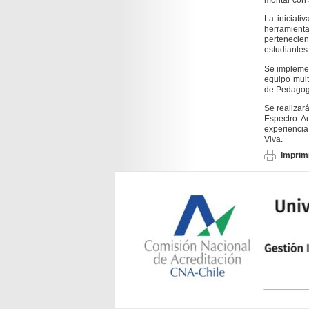
La iniciati
herramient
pertenecien
estudiantes
Se implemen
equipo mult
de Pedagogí
Se realizar
Espectro Au
experiencia
Viva.
Imprimi