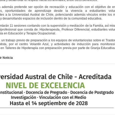
va además pretende ser opción de recreación y educación con el objetivo de e
as, oportunidades de aprendizaje desde la vivencia a estudiantes volun
tes a la Universidad Austral de Chile, potenciando además vínculos entre los
 y desarrollando espacios de inclusión dentro de la comunidad educativa.
tarán 11 sesiones contando con la supervisión y mediación de la Familia, así mi
iprofesional que consta de: Hipoterapeuta, Profesor Diferencial, estudiantes volu
a en Educación y Terapia Ocupacional.
á un trabajo previo de preparación a los equipos de voluntarios/as sobre el Trasto
tista, por el centro Volantín Azul, y actividades de inducción para monitores
 en Talleres de Hipoterapia con preparación previa por parte de Granja Educativa
r Noticia