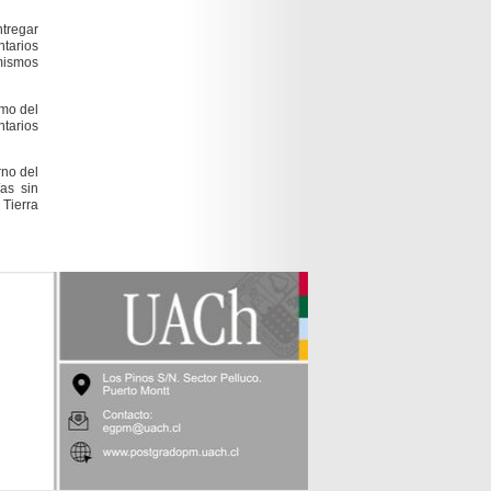
ntregar
tarios
 mismos
smo del
ntarios
rno del
/as sin
 Tierra