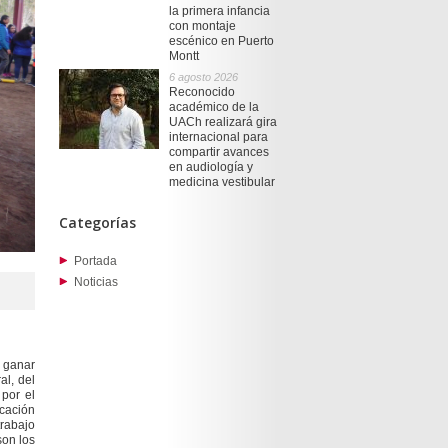
la primera infancia
con montaje
escénico en Puerto
Montt
6 agosto 2026
Reconocido
académico de la
UACh realizará gira
internacional para
compartir avances
en audiología y
medicina vestibular
Categorías
Portada
Noticias
e ganar
al, del
 por el
cación
trabajo
son los