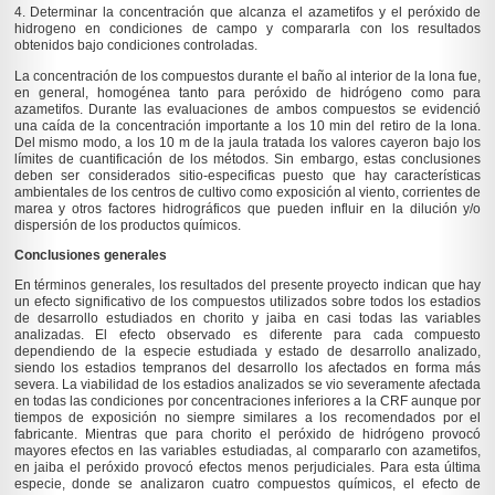
4. Determinar la concentración que alcanza el azametifos y el peróxido de
hidrogeno en condiciones de campo y compararla con los resultados
obtenidos bajo condiciones controladas.
La concentración de los compuestos durante el baño al interior de la lona fue,
en general, homogénea tanto para peróxido de hidrógeno como para
azametifos. Durante las evaluaciones de ambos compuestos se evidenció
una caída de la concentración importante a los 10 min del retiro de la lona.
Del mismo modo, a los 10 m de la jaula tratada los valores cayeron bajo los
límites de cuantificación de los métodos. Sin embargo, estas conclusiones
deben ser considerados sitio-especificas puesto que hay características
ambientales de los centros de cultivo como exposición al viento, corrientes de
marea y otros factores hidrográficos que pueden influir en la dilución y/o
dispersión de los productos químicos.
Conclusiones generales
En términos generales, los resultados del presente proyecto indican que hay
un efecto significativo de los compuestos utilizados sobre todos los estadios
de desarrollo estudiados en chorito y jaiba en casi todas las variables
analizadas. El efecto observado es diferente para cada compuesto
dependiendo de la especie estudiada y estado de desarrollo analizado,
siendo los estadios tempranos del desarrollo los afectados en forma más
severa. La viabilidad de los estadios analizados se vio severamente afectada
en todas las condiciones por concentraciones inferiores a la CRF aunque por
tiempos de exposición no siempre similares a los recomendados por el
fabricante. Mientras que para chorito el peróxido de hidrógeno provocó
mayores efectos en las variables estudiadas, al compararlo con azametifos,
en jaiba el peróxido provocó efectos menos perjudiciales. Para esta última
especie, donde se analizaron cuatro compuestos químicos, el efecto de