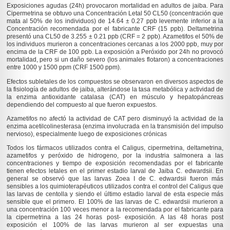
Exposiciones agudas (24h) provocaron mortalidad en adultos de jaiba. Para
Cipermetrina se obtuvo una Concentración Letal 50 CL50 (concentración que
mata al 50% de los individuos) de 14.64 ± 0.27 ppb levemente inferior a la
Concentración recomendada por el fabricante CRF (15 ppb). Deltametrina
presentó una CL50 de 3.255 ± 0.21 ppb (CRF = 2 ppb). Azametifos el 50% de
los individuos murieron a concentraciones cercanas a los 2000 ppb, muy por
encima de la CRF de 100 ppb. La exposición a Peróxido por 24h no provocó
mortalidad, pero si un daño severo (los animales flotaron) a concentraciones
entre 1000 y 1500 ppm (CRF 1500 ppm).
Efectos subletales de los compuestos se observaron en diversos aspectos de
la fisiología de adultos de jaiba, alterándose la tasa metabólica y actividad de
la enzima antioxidante catalasa (CAT) en músculo y hepatopáncreas
dependiendo del compuesto al que fueron expuestos.
Azametifos no afectó la actividad de CAT pero disminuyó la actividad de la
enzima acetilcolinesterasa (enzima involucrada en la transmisión del impulso
nervioso), especialmente luego de exposiciones crónicas
Todos los fármacos utilizados contra el Caligus, cipermetrina, deltametrina,
azametifos y peróxido de hidrogeno, por la industria salmonera a las
concentraciones y tiempo de exposición recomendadas por el fabricante
tienen efectos letales en el primer estadio larval de Jaiba
C. edwardsii
. En
general se observó que las larvas Zoea I de
C. edwardsii
fueron más
sensibles a los quimioterapéuticos utilizados contra el control del Caligus que
las larvas de centolla y siendo el último estadio larval de esta especie más
sensible que el primero. El 100% de las larvas de
C. edwardsii
murieron a
una concentración 100 veces menor a la recomendada por el fabricante para
la cipermetrina a las 24 horas post- exposición. A las 48 horas post
exposición el 100% de las larvas murieron al ser expuestas una