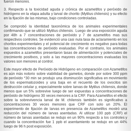
fueron menores.
3. Respecto a la toxicidad aguda y crónica de azametifos y peróxido de
hidrógeno en la etapa adulta y larval de chorito (Mytilus chilensis) y su efecto
en la fijación de las mismas, bajo condiciones controladas.
Se comprobó la identidad taxonómica de los animales experimentales
confirmando que se utilizó
Mytilus chilensis
. Luego de una exposición aguda
por 48h a 7 concentraciones de peróxido y 7 de azametifos mas sus
respectivos controles. Se evidenció una casi nula tasa de aclaramiento en los
choritos experimentales y el potencial de crecimiento es negativo para todas
las concentraciones de peróxido evaluadas. Por el contrario, los animales
expuestos a azametifos presentaron tasas de alimentación y potenciales de
crecimiento positivos, y solo a las mayores concentraciones evaluadas los
valores son menores al control.
Este mayor efecto de Peróxido de Hidrógeno en comparación con Azametifos
es aún más notorio sobre viabilidad de gametos, donde por sobre 300 ppm
de peróxido *30 min se produjo una disminución significativa en movimiento
de los espermatozoides y una baja en el recuento de los ovocitos sin
destrucción celular y, especialmente sobre larvas de
Mytilus chilensis
, donde
menos que un 5% sobrevive luego de ser expuestas a concentraciones de
peróxido de hidrógeno 30 veces menores a la CRF. Para Azametifos el efecto
sobre la sobrevivencia larval de
M. chilensis
también es significativo a
concentraciones 30 veces menores que CRF con solo un 20%. El
experimento de fijación de larvas en presencia de Azametifos mostró una
reducción del número de larvas asentadas. Al utilizar 100 ppb (CRF) el
número de larvas asentadas se redujo en un 90% respecto a los controles y
cuando la concentración fue 1 ppb el asentamiento se redujo en un 44%
luego de 96 h post exposición.