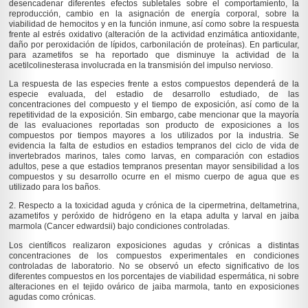
desencadenar diferentes efectos subletales sobre el comportamiento, la
reproducción, cambio en la asignación de energía corporal, sobre la
viabilidad de hemocitos y en la función inmune, así como sobre la respuesta
frente al estrés oxidativo (alteración de la actividad enzimática antioxidante,
daño por peroxidación de lípidos, carbonilación de proteínas). En particular,
para azametifos se ha reportado que disminuye la actividad de la
acetilcolinesterasa involucrada en la transmisión del impulso nervioso.
La respuesta de las especies frente a estos compuestos dependerá de la
especie evaluada, del estadio de desarrollo estudiado, de las
concentraciones del compuesto y el tiempo de exposición, así como de la
repetitividad de la exposición. Sin embargo, cabe mencionar que la mayoría
de las evaluaciones reportadas son producto de exposiciones a los
compuestos por tiempos mayores a los utilizados por la industria. Se
evidencia la falta de estudios en estadios tempranos del ciclo de vida de
invertebrados marinos, tales como larvas, en comparación con estadios
adultos, pese a que estadios tempranos presentan mayor sensibilidad a los
compuestos y su desarrollo ocurre en el mismo cuerpo de agua que es
utilizado para los baños.
2. Respecto a la toxicidad aguda y crónica de la cipermetrina, deltametrina,
azametifos y peróxido de hidrógeno en la etapa adulta y larval en jaiba
marmola (
Cancer edwardsii
) bajo condiciones controladas.
Los científicos realizaron exposiciones agudas y crónicas a distintas
concentraciones de los compuestos experimentales en condiciones
controladas de laboratorio. No se observó un efecto significativo de los
diferentes compuestos en los porcentajes de viabilidad espermática, ni sobre
alteraciones en el tejido ovárico de jaiba marmola, tanto en exposiciones
agudas como crónicas.