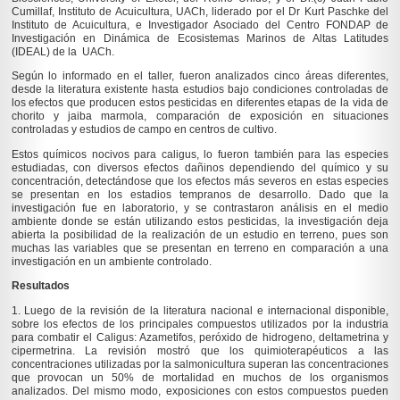
Cumillaf, Instituto de Acuicultura, UACh, liderado por el Dr Kurt Paschke del
Instituto de Acuicultura, e Investigador Asociado del Centro FONDAP de
Investigación en Dinámica de Ecosistemas Marinos de Altas Latitudes
(IDEAL) de la UACh.
Según lo informado en el taller, fueron analizados cinco áreas diferentes,
desde la literatura existente hasta estudios bajo condiciones controladas de
los efectos que producen estos pesticidas en diferentes etapas de la vida de
chorito y jaiba marmola, comparación de exposición en situaciones
controladas y estudios de campo en centros de cultivo.
Estos químicos nocivos para caligus, lo fueron también para las especies
estudiadas, con diversos efectos dañinos dependiendo del químico y su
concentración, detectándose que los efectos más severos en estas especies
se presentan en los estadios tempranos de desarrollo. Dado que la
investigación fue en laboratorio, y se contrastaron análisis en el medio
ambiente donde se están utilizando estos pesticidas, la investigación deja
abierta la posibilidad de la realización de un estudio en terreno, pues son
muchas las variables que se presentan en terreno en comparación a una
investigación en un ambiente controlado.
Resultados
1. Luego de la revisión de la literatura nacional e internacional disponible,
sobre los efectos de los principales compuestos utilizados por la industria
para combatir el Caligus: Azametifos, peróxido de hidrogeno, deltametrina y
cipermetrina. La revisión mostró que los quimioterapéuticos a las
concentraciones utilizadas por la salmonicultura superan las concentraciones
que provocan un 50% de mortalidad en muchos de los organismos
analizados. Del mismo modo, exposiciones con estos compuestos pueden