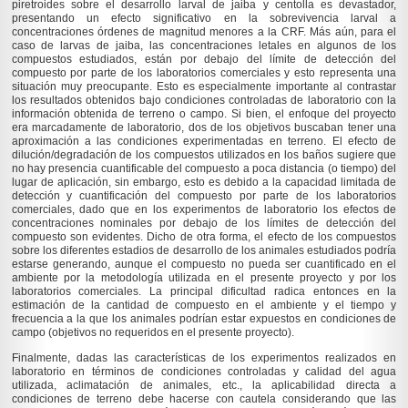
piretroides sobre el desarrollo larval de jaiba y centolla es devastador,
presentando un efecto significativo en la sobrevivencia larval a
concentraciones órdenes de magnitud menores a la CRF. Más aún, para el
caso de larvas de jaiba, las concentraciones letales en algunos de los
compuestos estudiados, están por debajo del límite de detección del
compuesto por parte de los laboratorios comerciales y esto representa una
situación muy preocupante. Esto es especialmente importante al contrastar
los resultados obtenidos bajo condiciones controladas de laboratorio con la
información obtenida de terreno o campo. Si bien, el enfoque del proyecto
era marcadamente de laboratorio, dos de los objetivos buscaban tener una
aproximación a las condiciones experimentadas en terreno. El efecto de
dilución/degradación de los compuestos utilizados en los baños sugiere que
no hay presencia cuantificable del compuesto a poca distancia (o tiempo) del
lugar de aplicación, sin embargo, esto es debido a la capacidad limitada de
detección y cuantificación del compuesto por parte de los laboratorios
comerciales, dado que en los experimentos de laboratorio los efectos de
concentraciones nominales por debajo de los límites de detección del
compuesto son evidentes. Dicho de otra forma, el efecto de los compuestos
sobre los diferentes estadios de desarrollo de los animales estudiados podría
estarse generando, aunque el compuesto no pueda ser cuantificado en el
ambiente por la metodología utilizada en el presente proyecto y por los
laboratorios comerciales. La principal dificultad radica entonces en la
estimación de la cantidad de compuesto en el ambiente y el tiempo y
frecuencia a la que los animales podrían estar expuestos en condiciones de
campo (objetivos no requeridos en el presente proyecto).
Finalmente, dadas las características de los experimentos realizados en
laboratorio en términos de condiciones controladas y calidad del agua
utilizada, aclimatación de animales, etc., la aplicabilidad directa a
condiciones de terreno debe hacerse con cautela considerando que las