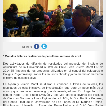
* Con dos talleres realizados la penúltima semana de abril.
Dos actividades de difusión de resultados del proyecto del Instituto de
Acuicultura de la Universidad Austral de Chile Sede Puerto Montt FIP N°
2014-65 “Impacto de los productos utilizados en el control del ectoparasito
Caligus Rogercresseyi, sobre los recursos chorito y jaiba marmola” marcaron
el cierre de esta iniciativa.
En Aysén y Puerto Montt se dieron a conocer, a través de talleres, los
resultados de esta iniciativa de investigación que duró un poco más de 2
años y que reunió un selecto grupo de investigadores: Dr. Jorge Toro, Dr.
Miguel Pardo, Dr.(c) Pablo Oyarzún y Biol Mar Marcela Riveros del Instituto
de Ciencias Marinas y Limnológicas de la UACh; la Dra. Paulina Gebauer,
del Centro I-mar de la Universidad de Los Lagos, el Dr. Mauricio Urbina,
Biosciences, University of Exeter, del Reino Unido; y el Dr.(c) Juan Pablo