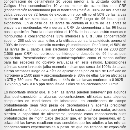
concentración de deltametrina 20 veces menor a la utilizada contra el
Caligus. Una concentración 10 veces menor de azametifos que CRF
(concentración recomendada por el fabricante) mató el 100% de las larvas de
Jaiba después de 72 horas de exposición y por último el 50% de las larvas
murieron al ser sometidas a peróxido a CRF luego de 96 horas post-
exposición. En el caso de las larvas de centolla el 100% de las larvas se
encuentran moribundas y/o muertas a CRF de cipermetrina a las 96 horas
post-exposición. Para la deltametrina el 100% de las larvas están muertas o
moribundas a concentraciones 33% inferiores a CRF. Una concentración
superior 200 ppb de azametifos a la utilizada contra la caligidosis genera el
100% de larvas de L. santolla muertas y/o moribundas. Por último, el 50% de
las larvas de L. santolla son afectadas por concentraciones de 2000 ppm
(1500 ppm CRF) de peróxido de hidrogeno después de 96 horas post
aplicación. Presentándose este quimioterapéutico como el menos dañino
para las especies no objetivo evaluadas en este estudio. Exposiciones
crónicas sobre larvas de jaiba marmola indican que cerca del 100% de larvas
fueron afectadas luego de 4 días de aplicaciones por 20 min de Peróxido de
hidrogeno a 1500 ppm y aproximadamente el 80% de ellas fueron afectadas
a 375 y 750 ppm. En azametifos, el 44% de las larvas murieron a 0.0625 –
0.25 ppb, y 54% a 0.5 ppb después de 7 días de aplicaciones por 30 min.
Es importante indicar que, si bien las larvas pueden sobrevivir por algunos
días post-exposición a algunas concentraciones utilizadas para algunos
compuestos en condiciones de laboratorio, en condiciones de campo
probablemente sean fácil presa de depredadores y además precipiten
rápidamente al fondo debido que pierden la capacidad para nadar, así como
pierden la capacidad de alimentarse, teniendo como consecuencia altas
probabilidades de morir. Cabe destacar que, en términos generales, en C.
edwardsii las larvas resultaron más sensibles que los adultos a las mismas
concentraciones experimentales a pesar de que los tiempos de exposición