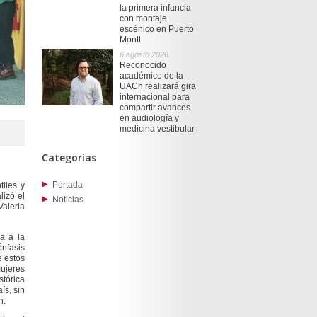
la primera infancia
con montaje
escénico en Puerto
Montt
6 agosto 2026
Reconocido
académico de la
UACh realizará gira
internacional para
compartir avances
en audiología y
medicina vestibular
Categorías
Portada
tiles y
lizó el
Noticias
Valeria
da a la
énfasis
e estos
ujeres
stórica
ís, sin
n.