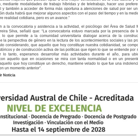
, mediante modalidades de trabajo híbridas y de teletrabajo, hacer uso prefer
al y también a acceder de forma más oportuna a atenciones de salud por ser u
 Sin duda habrá que mejorar algunos aspectos con el paso del tiempo y en la med
re realidad cotidiana, pero es un avance.”
n a la convocatoria y asistencia a la actividad, el psicólogo del Área de Salud 
eira Silva, señaló que: “La convocatoria estuvo marcada por la presencia de l
, lo que permite a la comunidad universitaria dialogar acerca de la construc
de la perspectiva de género en la lectura de los acontecimientos sociales y las pr
sto considerando, que aquello que hoy constituye nuestra cotidianidad, se com
tóricos y de construcción activa de las políticas que rigen lo que se entiende por 
r lo tanto, esperamos desarrollar más actividades durante el año, para ubi
 con aquello que en ocasiones se mira con tanta normalidad o en un present
quello que hoy constituye un derecho, mantiene velado lo que fue una indolenc
 en un momento anterior”.
r Noticia