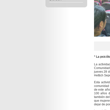
* La psicól
La activida
Comunidad U
jueves 28 d
Hettich Sep
Esta activi
comunidad u
de este año
100 años de
también del 
que mujeres
dejar de po