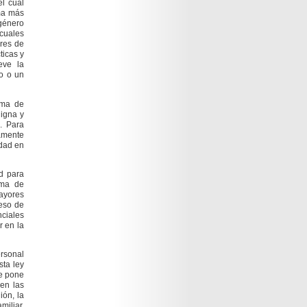
el cual
rma más
 género
 cuales
ores de
ticas y
eve la
o o un
tema de
digna y
. Para
tamente
idad en
ud para
ama de
ayores
ceso de
nciales
r en la
ersonal
sta ley
se pone
 en las
ión, la
miliar,