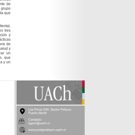
ente de
n grupo
ida que
Mental,
os tres
ción y
ácticas
pone de
salud y
car un
e, que
ia y un