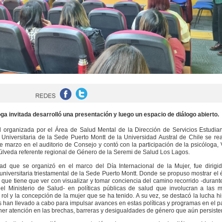
oga invitada desarrolló una presentación y luego un espacio de diálogo abierto.
d organizada por el Área de Salud Mental de la Dirección de Servicios Estudian
niversitaria de la Sede Puerto Montt de la Universidad Austral de Chile se rea
e marzo en el auditorio de Consejo y contó con la participación de la psicóloga, 
úlveda referente regional de Género de la Seremi de Salud Los Lagos.
dad que se organizó en el marco del Día Internacional de la Mujer, fue dirigi
niversitaria triestamental de la Sede Puerto Montt. Donde se propuso mostrar el 
 que tiene que ver con visualizar y tomar conciencia del camino recorrido -durant
l Ministerio de Salud- en políticas públicas de salud que involucran a las m
rol y la concepción de la mujer que se ha tenido. A su vez, se destacó la lucha hi
 han llevado a cabo para impulsar avances en estas políticas y programas en el pa
ner atención en las brechas, barreras y desigualdades de género que aún persiste