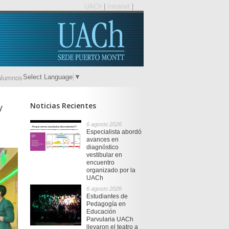
UACh
|
Intranet
|
Select Language
▼
alumnos
Noticias Recientes
y
6 agosto 2026
Especialista abordó
avances en
diagnóstico
vestibular en
encuentro
organizado por la
UACh
6 agosto 2026
Estudiantes de
Pedagogía en
Educación
Parvularia UACh
llevaron el teatro a