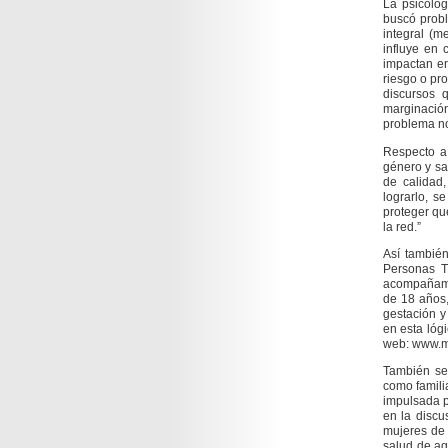
La psicólog
buscó probl
integral (m
influye en 
impactan en
riesgo o pro
discursos 
marginación
problema nom
Respecto a 
género y sa
de calidad
lograrlo, s
proteger qu
la red.”
Así también
Personas T
acompañami
de 18 años,
gestación y 
en esta lóg
web: www.mi
También se 
como famili
impulsada po
en la discu
mujeres de 
salud de aq