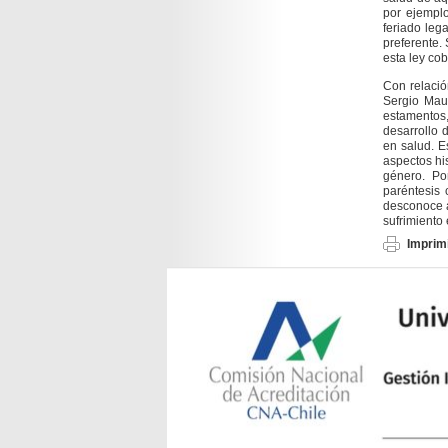
por ejemplo
feriado leg
preferente.
esta ley cob
Con relació
Sergio Maur
estamentos
desarrollo 
en salud. E
aspectos his
género. Po
paréntesis
desconoce a
sufrimiento
Imprimi