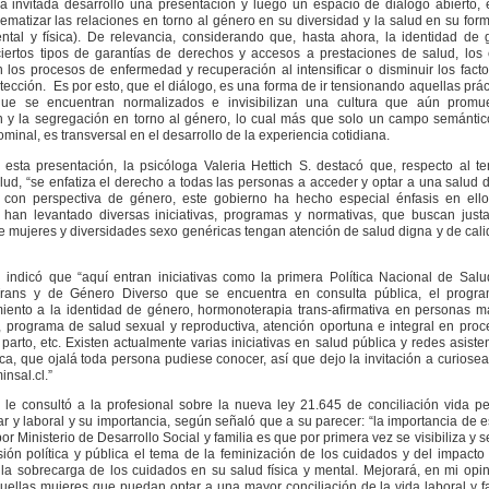
a invitada desarrolló una presentación y luego un espacio de diálogo abierto, 
ematizar las relaciones en torno al género en su diversidad y la salud en su fo
ental y física). De relevancia, considerando que, hasta ahora, la identidad de
ciertos tipos de garantías de derechos y accesos a prestaciones de salud, los
 los procesos de enfermedad y recuperación al intensificar o disminuir los fact
tección. Es por esto, que el diálogo, es una forma de ir tensionando aquellas prác
que se encuentran normalizados e invisibilizan una cultura que aún promu
 y la segregación en torno al género, lo cual más que solo un campo semántic
inal, es transversal en el desarrollo de la experiencia cotidiana.
esta presentación, la psicóloga Valeria Hettich S. destacó que, respecto al 
lud, “se enfatiza el derecho a todas las personas a acceder y optar a una salud 
, con perspectiva de género, este gobierno ha hecho especial énfasis en ello
e han levantado diversas iniciativas, programas y normativas, que buscan jus
e mujeres y diversidades sexo genéricas tengan atención de salud digna y de cal
 indicó que “aquí entran iniciativas como la primera Política Nacional de Sal
rans y de Género Diverso que se encuentra en consulta pública, el progr
ento a la identidad de género, hormonoterapia trans-afirmativa en personas m
 programa de salud sexual y reproductiva, atención oportuna e integral en pro
parto, etc. Existen actualmente varias iniciativas en salud pública y redes asiste
ica, que ojalá toda persona pudiese conocer, así que dejo la invitación a curiosea
nsal.cl.”
le consultó a la profesional sobre la nueva ley 21.645 de conciliación vida p
ar y laboral y su importancia, según señaló que a su parecer: “la importancia de e
r Ministerio de Desarrollo Social y familia es que por primera vez se visibiliza y 
sión política y pública el tema de la feminización de los cuidados y del impacto
la sobrecarga de los cuidados en su salud física y mental. Mejorará, en mi opin
uellas mujeres que puedan optar a una mayor conciliación de la vida laboral y fa