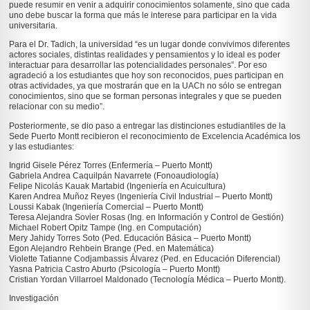
puede resumir en venir a adquirir conocimientos solamente, sino que cada
uno debe buscar la forma que más le interese para participar en la vida
universitaria.
Para el Dr. Tadich, la universidad “es un lugar donde convivimos diferentes
actores sociales, distintas realidades y pensamientos y lo ideal es poder
interactuar para desarrollar las potencialidades personales”. Por eso
agradeció a los estudiantes que hoy son reconocidos, pues participan en
otras actividades, ya que mostrarán que en la UACh no sólo se entregan
conocimientos, sino que se forman personas integrales y que se pueden
relacionar con su medio”.
Posteriormente, se dio paso a entregar las distinciones estudiantiles de la
Sede Puerto Montt recibieron el reconocimiento de Excelencia Académica los
y las estudiantes:
Ingrid Gisele Pérez Torres (Enfermería – Puerto Montt)
Gabriela Andrea Caquilpán Navarrete (Fonoaudiología)
Felipe Nicolás Kauak Martabid (Ingeniería en Acuicultura)
Karen Andrea Muñoz Reyes (Ingeniería Civil Industrial – Puerto Montt)
Loussi Kabak (Ingeniería Comercial – Puerto Montt)
Teresa Alejandra Sovier Rosas (Ing. en Información y Control de Gestión)
Michael Robert Opitz Tampe (Ing. en Computación)
Mery Jahidy Torres Soto (Ped. Educación Básica – Puerto Montt)
Egon Alejandro Rehbein Brange (Ped. en Matemática)
Violette Tatianne Codjambassis Álvarez (Ped. en Educación Diferencial)
Yasna Patricia Castro Aburto (Psicología – Puerto Montt)
Cristian Yordan Villarroel Maldonado (Tecnología Médica – Puerto Montt).
Investigación