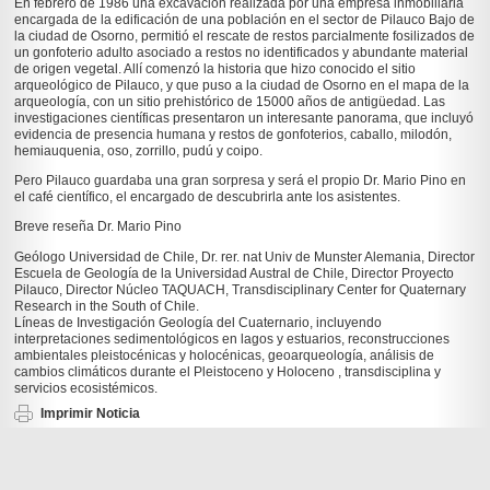
En febrero de 1986 una excavación realizada por una empresa inmobiliaria
encargada de la edificación de una población en el sector de Pilauco Bajo de
la ciudad de Osorno, permitió el rescate de restos parcialmente fosilizados de
un gonfoterio adulto asociado a restos no identificados y abundante material
de origen vegetal. Allí comenzó la historia que hizo conocido el sitio
arqueológico de Pilauco, y que puso a la ciudad de Osorno en el mapa de la
arqueología, con un sitio prehistórico de 15000 años de antigüedad. Las
investigaciones científicas presentaron un interesante panorama, que incluyó
evidencia de presencia humana y restos de gonfoterios, caballo, milodón,
hemiauquenia, oso, zorrillo, pudú y coipo.
Pero Pilauco guardaba una gran sorpresa y será el propio Dr. Mario Pino en
el café científico, el encargado de descubrirla ante los asistentes.
Breve reseña Dr. Mario Pino
Geólogo Universidad de Chile, Dr. rer. nat Univ de Munster Alemania, Director
Escuela de Geología de la Universidad Austral de Chile, Director Proyecto
Pilauco, Director Núcleo TAQUACH, Transdisciplinary Center for Quaternary
Research in the South of Chile.
Líneas de Investigación Geología del Cuaternario, incluyendo
interpretaciones sedimentológicos en lagos y estuarios, reconstrucciones
ambientales pleistocénicas y holocénicas, geoarqueología, análisis de
cambios climáticos durante el Pleistoceno y Holoceno , transdisciplina y
servicios ecosistémicos.
Imprimir Noticia