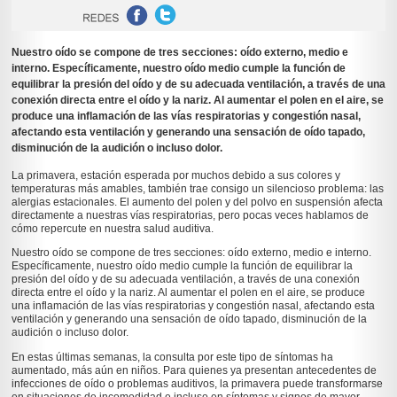
Nuestro oído se compone de tres secciones: oído externo, medio e
interno. Específicamente, nuestro oído medio cumple la función de
equilibrar la presión del oído y de su adecuada ventilación, a través de una
conexión directa entre el oído y la nariz. Al aumentar el polen en el aire, se
produce una inflamación de las vías respiratorias y congestión nasal,
afectando esta ventilación y generando una sensación de oído tapado,
disminución de la audición o incluso dolor.
La primavera, estación esperada por muchos debido a sus colores y
temperaturas más amables, también trae consigo un silencioso problema: las
alergias estacionales. El aumento del polen y del polvo en suspensión afecta
directamente a nuestras vías respiratorias, pero pocas veces hablamos de
cómo repercute en nuestra salud auditiva.
Nuestro oído se compone de tres secciones: oído externo, medio e interno.
Específicamente, nuestro oído medio cumple la función de equilibrar la
presión del oído y de su adecuada ventilación, a través de una conexión
directa entre el oído y la nariz. Al aumentar el polen en el aire, se produce
una inflamación de las vías respiratorias y congestión nasal, afectando esta
ventilación y generando una sensación de oído tapado, disminución de la
audición o incluso dolor.
En estas últimas semanas, la consulta por este tipo de síntomas ha
aumentado, más aún en niños. Para quienes ya presentan antecedentes de
infecciones de oído o problemas auditivos, la primavera puede transformarse
en situaciones de incomodidad e incluso en síntomas y signos de mayor