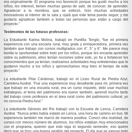
era originalmente. El programa nos favoreció porque les gustó mucho a los
niños, les interesó, tienen muchas ganas de salir, de conocer, de aprender.
Agradecer a la monitora, que se esforzó, hizo muchas actividades
innovadoras al interior de la sala y ojalá que este tema pueda seguir, y me
gustaría agradecer también a todas las personas que están a cargo del
proyecto.”
Testimonios de las futuras profesoras:
La Estudiante Karina Molina, trabajó en Puntilla Tenglo, “fue mi primera
experiencia con una escuela rural, muy grata y enriquecedora, primera vez
también que trabajo con cursos multigrados con 4°, 5° y 6°. Me parece muy
bonita la oportunidad sobre todo por los niños, porque les encanta aprender
sobre su patrimonio, ellos tenían nociones sobre esto, yo fui a fortalecer los
conocimientos que ya tenían, realizamos actividades muy entretenidas que le
gustaron mucho a los niños y aprovechamos muy bien el tiempo de este
proyecto.”
La estudiante Pilar Cárdenas, trabajó en el Liceo Rural de Piedra Azul,
Carretera Austral. “Fue una experiencia muy desafiante para mí, primera vez
que trabajo en una escuela rural, era un curso inquieto, debí usar muchas
estrategias, el tema del patrimonio era nuevo también, aprendí mucho tanto
del trabajo como profesora en el área rural como del patrimonio cultural, yo
no conocía Piedra Azul.”
La estudiante Génesis del Río trabajó con la Escuela de Lenca, Carretera
Austral. “Nunca antes había estado en Lenca, una hora de camino en bus. Mi
experiencia también me marcó de manera positiva. Conocí otra realidad, de
cursos con menos número de alumnos, los niños estaban muy emocionados
con el programa, quieren que esto siga el segundo semestre, eso quiere
decir que se hizo una buena gestión del proyecto. El día que se expuso todo