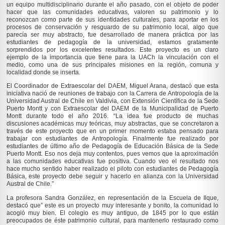
un equipo multidisciplinario durante el año pasado, con el objeto de poder
hacer que las comunidades educativas, valoren su patrimonio y lo
reconozcan como parte de sus identidades culturales, para aportar en los
procesos de conservación y resguardo de su patrimonio local, algo que
parecía ser muy abstracto, fue desarrollado de manera práctica por las
estudiantes de pedagogía de la universidad, estamos gratamente
sorprendidos por los excelentes resultados. Este proyecto es un claro
ejemplo de la importancia que tiene para la UACh la vinculación con el
medio, como una de sus principales misiones en la región, comuna y
localidad donde se inserta.
El Coordinador de Extraescolar del DAEM, Miguel Arana, destacó que esta
iniciativa nació de reuniones de trabajo con la Carrera de Antropología de la
Universidad Austral de Chile en Valdivia, con Extensión Científica de la Sede
Puerto Montt y con Extraescolar del DAEM de la Municipalidad de Puerto
Montt durante todo el año 2016. “La idea fue producto de muchas
discusiones académicas muy teóricas, muy abstractas, que se concretaron a
través de este proyecto que en un primer momento estaba pensado para
trabajar con estudiantes de Antropología. Finalmente fue realizado por
estudiantes de último año de Pedagogía de Educación Básica de la Sede
Puerto Montt. Eso nos deja muy contentos, pues vemos que la aproximación
a las comunidades educativas fue positiva. Cuando veo el resultado nos
hace mucho sentido haber realizado el piloto con estudiantes de Pedagogía
Básica, este proyecto debe seguir y hacerlo en alianza con la Universidad
Austral de Chile.”
La profesora Sandra González, en representación de la Escuela de Ilque,
destacó que” este es un proyecto muy interesante y bonito, la comunidad lo
acogió muy bien. El colegio es muy antiguo, de 1845 por lo que están
preocupados de éste patrimonio cultural, para mantenerlo restaurado como