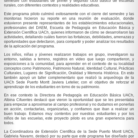
semestre con estudiantes de primer y segundo ciclo básico de escuelas
rurales, con diferentes contextos y realidades educativas.
Este programa piloto culminó exitosamente con el cierre del semestre y las
monitorias hicieron su reporte en una reunión de evaluación, donde
estuvieron presente representantes de los establecimientos educacionales,
profesionales del DAEM, Escuela de Pedagogía en Educación Básica y
Extensión Científica UACh, quienes informaron de cómo se desarrollaron las
actividades, detallando cuáles fueron las fortalezas, debilidades, amenazas y
oportunidades que detectaron, para compartir y poder analizar los resultados
de la aplicación del programa.
Los niños, niñas y jóvenes realizaron trabajos en grupo, investigaron su
entorno, salidas a terreno, registros en video que luego compartieron, y
exposiciones a la comunidad, para aprender en el contexto de su localidad
conceptos como Patrimonio, Patrimonio Natural, Identidad Cultural, Prácticas
Culturales, Lugares de Significación, Oralidad y Memoria Histórica. En esto
también apoyó un taller complementario que realizó la arqueóloga de la
UACh Sede Puerto Montt Javiera Letelier, con el objetivo de reforzar el
aprendizaje de los estudiantes en torno de su patrimonio.
En ese contexto la Directora de Pedagogía en Educación Básica UACh,
Albina Cifuentes destacó que vieron la oportunidad que se les presentaba
para empezar a aproximarse al campo profesional y no dudamos en ponerlas
en acción, contactarlas, organizarlas, y confiamos que iban a realizar un
buen trabajo. Estamos muy contentos por nuestras estudiantes y por los
niños de las escuelas, este proyecto piloto es una gran experiencia para
todos.
La Coordinadora de Extensión Científica de la Sede Puerto Montt UACh,
Gabriela Navarro, destacó por su parte que este programa fue diseñado por