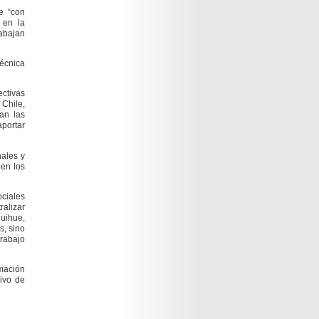
ue
“con
 en la
abajan
técnica
ectivas
 Chile,
an las
aportar
nales y
 en los
ociales
ralizar
quihue,
s, sino
rabajo
mación
tivo de