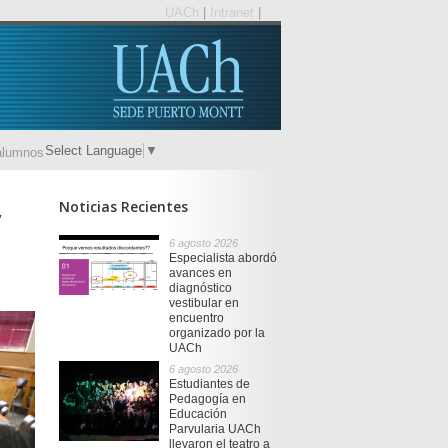
UACh
|
Intranet
|
Select Language
▼
alumnos
Noticias Recientes
,
6 agosto 2026
Especialista abordó
avances en
diagnóstico
vestibular en
encuentro
organizado por la
UACh
6 agosto 2026
Estudiantes de
Pedagogía en
Educación
Parvularia UACh
llevaron el teatro a