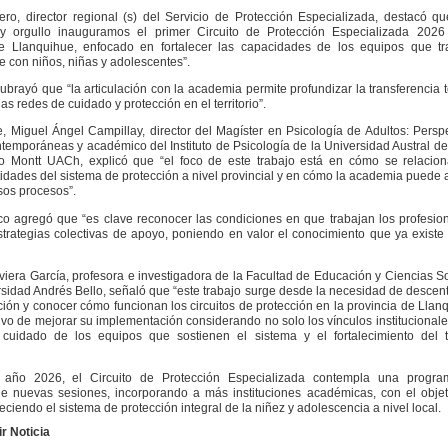
ro, director regional (s) del Servicio de Protección Especializada, destacó q
y orgullo inauguramos el primer Circuito de Protección Especializada 2026
de Llanquihue, enfocado en fortalecer las capacidades de los equipos que tr
e con niños, niñas y adolescentes”.
subrayó que
“la articulación con la academia permite profundizar la transferencia 
 las redes de cuidado y protección en el territorio”.
e, Miguel Ángel Campillay, director del Magíster en Psicología de Adultos: Persp
ntemporáneas y académico del Instituto de Psicología de la Universidad Austral de
o Montt UACh, explicó que
“el foco de este trabajo está en cómo se relacion
ntidades del sistema de protección a nivel provincial y en cómo la academia puede 
sos procesos”.
o agregó que “es clave reconocer las condiciones en que trabajan los profesio
estrategias colectivas de apoyo, poniendo en valor el conocimiento que ya existe
aviera García, profesora e investigadora de la Facultad de Educación y Ciencias S
rsidad Andrés Bello, señaló que
“este trabajo surge desde la necesidad de descent
ación y conocer cómo funcionan los circuitos de protección en la provincia de Llan
tivo de mejorar su implementación considerando no solo los vínculos institucionale
 cuidado de los equipos que sostienen el sistema y el fortalecimiento del t
 año 2026, el Circuito de Protección Especializada contempla una progra
de nuevas sesiones, incorporando a más instituciones académicas, con el obje
leciendo el sistema de protección integral de la niñez y adolescencia a nivel local.
r Noticia