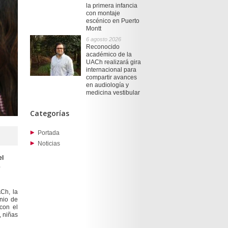
la primera infancia
con montaje
escénico en Puerto
Montt
6 agosto 2026
Reconocido
académico de la
UACh realizará gira
internacional para
compartir avances
en audiología y
medicina vestibular
Categorías
Portada
Noticias
el
e
Ch, la
inio de
con el
, niñas