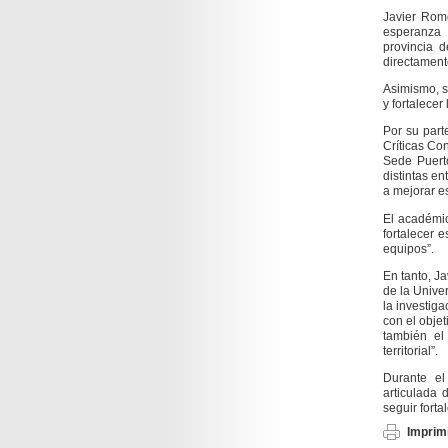
Javier Rome
esperanza 
provincia 
directament
Asimismo, 
y fortalecer
Por su part
Críticas Co
Sede Puert
distintas e
a mejorar e
El académic
fortalecer 
equipos”.
En tanto, J
de la Unive
la investig
con el obje
también el
territorial”.
Durante el
articulada 
seguir forta
Imprimi