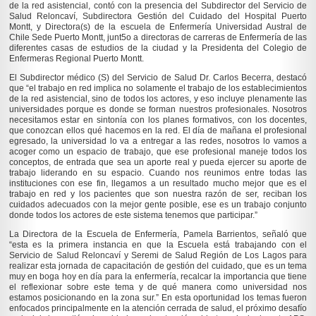
de la red asistencial, contó con la presencia del Subdirector del Servicio de
Salud Reloncaví, Subdirectora Gestión del Cuidado del Hospital Puerto
Montt, y Directora(s) de la escuela de Enfermería Universidad Austral de
Chile Sede Puerto Montt, junt5o a directoras de carreras de Enfermería de las
diferentes casas de estudios de la ciudad y la Presidenta del Colegio de
Enfermeras Regional Puerto Montt.
El Subdirector médico (S) del Servicio de Salud Dr. Carlos Becerra, destacó
que “el trabajo en red implica no solamente el trabajo de los establecimientos
de la red asistencial, sino de todos los actores, y eso incluye plenamente las
universidades porque es donde se forman nuestros profesionales. Nosotros
necesitamos estar en sintonía con los planes formativos, con los docentes,
que conozcan ellos qué hacemos en la red. El día de mañana el profesional
egresado, la universidad lo va a entregar a las redes, nosotros lo vamos a
acoger como un espacio de trabajo, que ese profesional maneje todos los
conceptos, de entrada que sea un aporte real y pueda ejercer su aporte de
trabajo liderando en su espacio. Cuando nos reunimos entre todas las
instituciones con ese fin, llegamos a un resultado mucho mejor que es el
trabajo en red y los pacientes que son nuestra razón de ser, reciban los
cuidados adecuados con la mejor gente posible, ese es un trabajo conjunto
donde todos los actores de este sistema tenemos que participar.”
La Directora de la Escuela de Enfermería, Pamela Barrientos, señaló que
“esta es la primera instancia en que la Escuela está trabajando con el
Servicio de Salud Reloncaví y Seremi de Salud Región de Los Lagos para
realizar esta jornada de capacitación de gestión del cuidado, que es un tema
muy en boga hoy en día para la enfermería, recalcar la importancia que tiene
el reflexionar sobre este tema y de qué manera como universidad nos
estamos posicionando en la zona sur.” En esta oportunidad los temas fueron
enfocados principalmente en la atención cerrada de salud, el próximo desafío