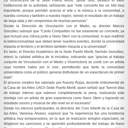
La Vicerrectora de la Sede Puerto Montt, Sylvia Soto, destacó el valor
institucional de la actividad, señalando que “este concierto fue un hito muy
importante, porque permitió acercar el arte y la música a la comunidad, a
nuestra comuna y también a nuestra región, siendo el resultado de un trabajo
de larga data y del compromiso de muchas personas”.
Desde la Dirección de Vinculación con el Medio, su director Marcos
González subrayó que “Canto Compartido no fue solamente un concierto, ya
que incluyó una clínica junto a Nano Stern con la comunidad, lo que reafirmó
la bidireccionalidad que deben tener nuestros eventos, donde la universidad
impacta el territorio y el territorio también impacta a la universidad”.
En tanto, el Director Académico de la Sede Puerto Montt, Germán González,
relevó la calidad artística de la iniciativa, indicando que “gracias al trabajo
conjunto de Vinculación con el Medio y Vicerrectoría se contó con un artista
cuyo nombre habla por sí solo, permitiendo que tanto la comunidad
universitaria como el público general disfrutaran de un espectáculo de primer
nivel”.
El proceso creativo fue valorado por Aracely Rojas, docente instrumental de
la Casa de las Artes UACh Sede Puerto Montt, quien señaló que “fueron días
de trabajo intenso que valieron completamente la pena, realizando este
montaje con un artista de gran experiencia como Nano Stern y logrando un
resultado sonoro y musical de alto nivel en el escenario”.
Desde los elencos participantes, la directora del Coro Infantil de la Casa de
las Artes, Vanessa Álvarez, expresó que “la experiencia fue una residencia
artística muy enriquecedora, en la que se realizaron arreglos especiales, se
dirigieron las canciones y se aprendió profundamente del trabajo de Nano