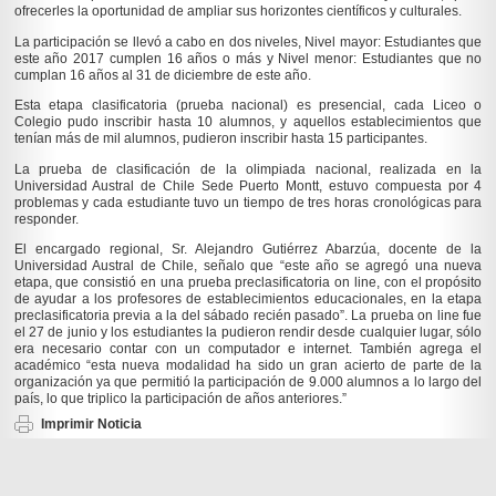
ofrecerles la oportunidad de ampliar sus horizontes científicos y culturales.
La participación se llevó a cabo en dos niveles, Nivel mayor: Estudiantes que
este año 2017 cumplen 16 años o más y Nivel menor: Estudiantes que no
cumplan 16 años al 31 de diciembre de este año.
Esta etapa clasificatoria (prueba nacional) es presencial, cada Liceo o
Colegio pudo inscribir hasta 10 alumnos, y aquellos establecimientos que
tenían más de mil alumnos, pudieron inscribir hasta 15 participantes.
La prueba de clasificación de la olimpiada nacional, realizada en la
Universidad Austral de Chile Sede Puerto Montt, estuvo compuesta por 4
problemas y cada estudiante tuvo un tiempo de tres horas cronológicas para
responder.
El encargado regional, Sr. Alejandro Gutiérrez Abarzúa, docente de la
Universidad Austral de Chile, señalo que “este año se agregó una nueva
etapa, que consistió en una prueba preclasificatoria on line, con el propósito
de ayudar a los profesores de establecimientos educacionales, en la etapa
preclasificatoria previa a la del sábado recién pasado”. La prueba on line fue
el 27 de junio y los estudiantes la pudieron rendir desde cualquier lugar, sólo
era necesario contar con un computador e internet. También agrega el
académico “esta nueva modalidad ha sido un gran acierto de parte de la
organización ya que permitió la participación de 9.000 alumnos a lo largo del
país, lo que triplico la participación de años anteriores.”
Imprimir Noticia