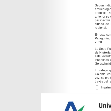
Según indic
arqueológi
depósito D
anterior se
perspectiva
ciudad de 
regional.
En este con
Patagonia, 
2020.
La Sede Pue
de Historia
este event
Isabelinas 
Goldschmidt
El trabajo 
Colonia, co
vez, se prof
través del r
Imprimi