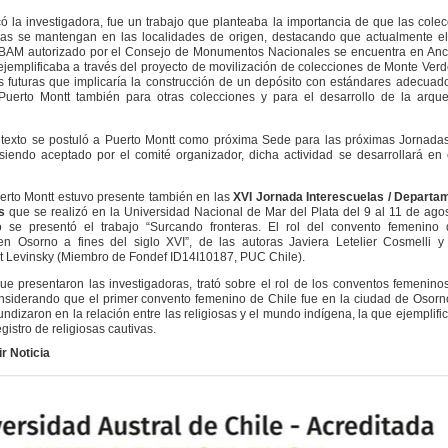
ó la investigadora, fue un trabajo que planteaba la importancia de que las cole
cas se mantengan en las localidades de origen, destacando que actualmente el
IBAM autorizado por el Consejo de Monumentos Nacionales se encuentra en Anc
 ejemplificaba a través del proyecto de movilización de colecciones de Monte Verd
s futuras que implicaría la construcción de un depósito con estándares adecuad
Puerto Montt también para otras colecciones y para el desarrollo de la arque
texto se postuló a Puerto Montt como próxima Sede para las próximas Jornadas
siendo aceptado por el comité organizador, dicha actividad se desarrollará en
rto Montt estuvo presente también en las
XVI Jornada Interescuelas / Departa
s
que se realizó en la Universidad Nacional de Mar del Plata del 9 al 11 de ago
o se presentó el trabajo “Surcando fronteras. El rol del convento femenino 
en Osorno a fines del siglo XVI”, de las autoras Javiera Letelier Cosmelli y
 Levinsky (Miembro de Fondef ID14I10187, PUC Chile).
que presentaron las investigadoras, trató sobre el rol de los conventos femenino
nsiderando que el primer convento femenino de Chile fue en la ciudad de Osorn
undizaron en la relación entre las religiosas y el mundo indígena, la que ejemplifi
egistro de religiosas cautivas.
r Noticia