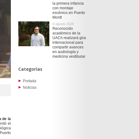
la primera infancia
con montaje
escénico en Puerto
Montt
6 agosto 2026
Reconocido
académico de la
UACh realizará gira
internacional para
compartir avances
en audiología y
medicina vestibular
Categorías
Portada
Noticias
 de la
entó el
ológica
Puerto