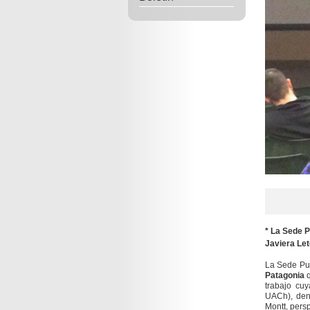
* La Sede P
Javiera Let
La Sede Pue
Patagonia
q
trabajo cuy
UACh), den
Montt, persp