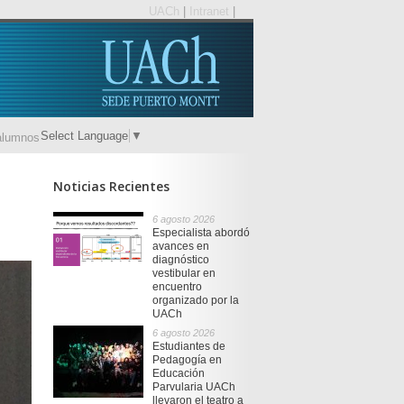
UACh
|
Intranet
|
Select Language
▼
alumnos
Noticias Recientes
6 agosto 2026
Especialista abordó
avances en
diagnóstico
vestibular en
encuentro
organizado por la
UACh
6 agosto 2026
Estudiantes de
Pedagogía en
Educación
Parvularia UACh
llevaron el teatro a