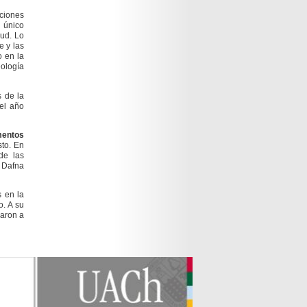
cciones
 único
ud. Lo
e y las
o en la
ología
 de la
 el año
mentos
sto. En
de las
 Dafna
s en la
o. A su
caron a