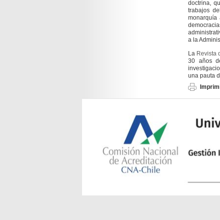
doctrina, q
trabajos d
monarquía a
democracia
administrat
a la Adminis
La
Revista 
30 años de
investigaci
una pauta d
Imprimi