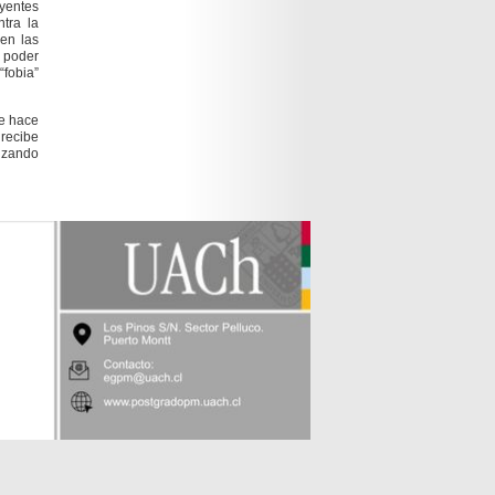
uyentes
tra la
en las
 poder
“fobia”
e hace
recibe
lizando