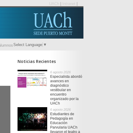
UACh
|
Intranet
|
Select Language
▼
alumnos
Noticias Recientes
6 agosto 2026
Especialista abordó
avances en
diagnóstico
vestibular en
encuentro
organizado por la
UACh
6 agosto 2026
Estudiantes de
Pedagogía en
Educación
Parvularia UACh
llevaron el teatro a