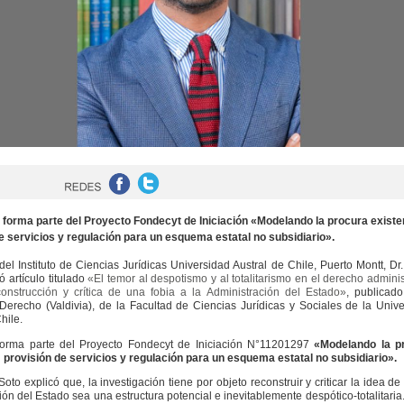
lo forma parte del Proyecto Fondecyt de Iniciación «Modelando la procura existe
e servicios y regulación para un esquema estatal no subsidiario».
del Instituto de Ciencias Jurídicas Universidad Austral de Chile, Puerto Montt, Dr
có artículo titulado
«El temor al despotismo y al totalitarismo en el derecho adminis
construcción y crítica de una fobia a la Administración del Estado»
, publicado
Derecho (Valdivia), de la Facultad de Ciencias Jurídicas y Sociales de la Univ
hile.
 forma parte del Proyecto Fondecyt de Iniciación N°11201297
«Modelando la p
: provisión de servicios y regulación para un esquema estatal no subsidiario».
Soto explicó que, la investigación tiene por objeto reconstruir y criticar la idea de
ón del Estado sea una estructura potencial e inevitablemente despótico-totalitaria