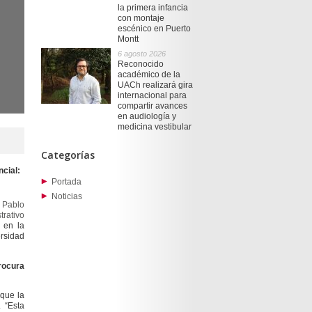
la primera infancia
con montaje
escénico en Puerto
Montt
6 agosto 2026
Reconocido
académico de la
UACh realizará gira
internacional para
compartir avances
en audiología y
medicina vestibular
Categorías
ncial:
Portada
Noticias
.
Pablo
trativo
 en la
ersidad
rocura
 que la
. “Esta