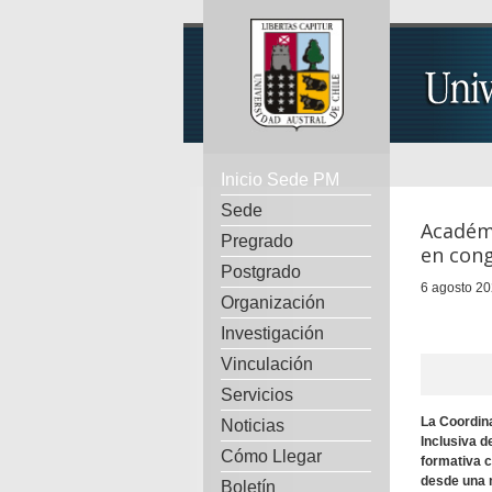
Inicio Sede PM
Sede
Académi
Pregrado
en cong
Postgrado
6 agosto 20
Organización
Investigación
Vinculación
Servicios
La Coordina
Noticias
Inclusiva d
Cómo Llegar
formativa c
desde una 
Boletín