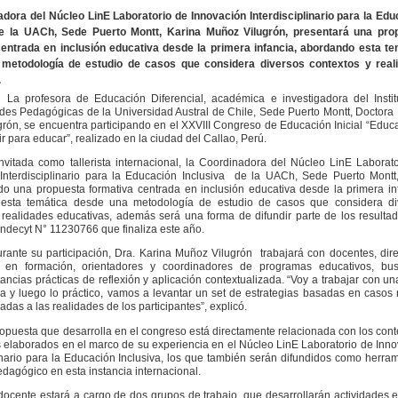
dora del Núcleo LinE Laboratorio de Innovación Interdisciplinario para la Ed
de la UACh, Sede Puerto Montt, Karina Muñoz Vilugrón, presentará una pro
centrada en inclusión educativa desde la primera infancia, abordando esta te
metodología de estudio de casos que considera diversos contextos y real
.
ora de Educación Diferencial, académica e investigadora del Instit
des Pedagógicas de la Universidad Austral de Chile, Sede Puerto Montt, Doctora
rón, se encuentra participando en el XXVIII Congreso de Educación Inicial “Educ
luir para educar”, realizado en la ciudad del Callao, Perú.
omo tallerista internacional, la Coordinadora del Núcleo LinE Laborato
Interdisciplinario para la Educación Inclusiva de la UACh, Sede Puerto Montt
do una propuesta formativa centrada en inclusión educativa desde la primera in
esta temática desde una metodología de estudio de casos que considera di
 realidades educativas, además será una forma de difundir parte de los resulta
ndecyt N° 11230766 que finaliza este año.
 participación, Dra. Karina Muñoz Vilugrón trabajará con docentes, direc
s en formación, orientadores y coordinadores de programas educativos, bu
tancias prácticas de reflexión y aplicación contextualizada. “Voy a trabajar con u
ca y luego lo práctico, vamos a levantar un set de estrategias basadas en casos 
adas a las realidades de los participantes”, explicó.
ta que desarrolla en el congreso está directamente relacionada con los cont
s elaborados en el marco de su experiencia en el Núcleo LinE Laboratorio de Inn
linario para la Educación Inclusiva, los que también serán difundidos como herra
dagógico en esta instancia internacional.
 estará a cargo de dos grupos de trabajo, que desarrollarán actividades en