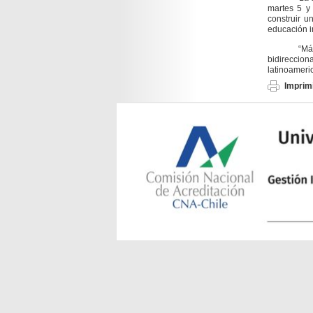
martes 5 y 
construir u
educación i
“Más que e
bidireccion
latinoameri
Imprimi