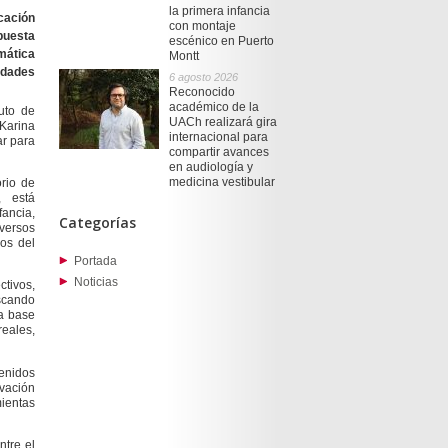
la primera infancia
ucación
con montaje
puesta
escénico en Puerto
mática
Montt
idades
6 agosto 2026
Reconocido
académico de la
uto de
UACh realizará gira
 Karina
internacional para
ar para
compartir avances
en audiología y
medicina vestibular
rio de
, está
fancia,
Categorías
versos
dos del
Portada
Noticias
tivos,
scando
na base
reales,
enidos
ovación
mientas
tre el