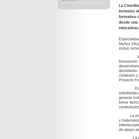
La Coordina
Inclusiva 
formativa 
desde una 
educativas
La profes
Especialida
Muñoz Vilug
incluir, inc
Invitada c
Innovación 
desarrollan
abordando 
contextos y
Proyecto Fo
Durante su
estudiante
generar ins
breve teóri
contextualiz
La propues
y materiale
Interdiscip
de apoyo pe
La docente