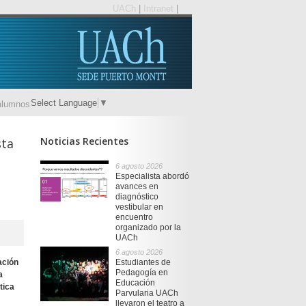
UACh
|
Intranet
|
Select Language
▼
alumnos
Noticias Recientes
sta
6 agosto 2026
Especialista abordó
avances en
diagnóstico
vestibular en
encuentro
organizado por la
UACh
6 agosto 2026
ación
Estudiantes de
Pedagogía en
a
Educación
tica
Parvularia UACh
llevaron el teatro a