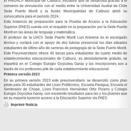
El PreUACh Municipal de Calbuco, iniciativa que se desarrolla gracias a el
convenio de vinculación con el medio entre la Universidad Austral de Chile
Sede Puerto Montt y la Ilustre Municipalidad de Calbuco abrió su
convocatoria para el periodo 2024.
Esta instancia de preparación para la Prueba de Acceso a la Educación
Superior (PAES) cuenta con el respaldo en la preparación por la Sede Puerto
Montt en las áreas de lenguaje y matemática.
El profesor de la UACh Sede Puerto Montt Luis Aravena es el encargado
técnico y contará con el apoyo de dos tutoras presencial los días sábados
estudiantes de último año de carreras de pedagogía de la Sede Puerto Montt.
Este Preuniversitario ofrece 40 becas para estudiantes de cuarto medio de
establecimientos educacionales de Calbuco, es absolutamente gratuito, se
impartirá en el Colegio Eulogio Goycolea Garay y las inscripciones son a
través de los profesores jefe de cada establecimiento educacional.
Primera versión 2023
En su primera versión 2023 este preuniversitario se desarrolló como plan
piloto para 30 estudiantes del Liceo Politécnico, Escuela Paragua, Escuela el
Sembrador de Chope, Liceo Francisco Hernández Ortiz Pizarro y Colegio
Eulogio Goycolea Garay, con excelente resultados para las y los jóvenes que
en su mayoría tuvieron acceso a la Educación Superior vía PAES.
Imprimir Noticia