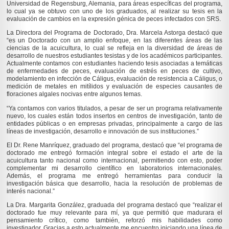
Universidad de Regensburg, Alemania, para áreas específicas del programa,
lo cual ya se obtuvo con uno de los graduados, al realizar su tesis en la
evaluación de cambios en la expresión génica de peces infectados con SRS.
La Directora del Programa de Doctorado, Dra. Marcela Astorga destacó que
“es un Doctorado con un amplio enfoque, en las diferentes áreas de las
ciencias de la acuicultura, lo cual se refleja en la diversidad de áreas de
desarrollo de nuestros estudiantes tesistas y de los académicos participantes.
Actualmente contamos con estudiantes haciendo tesis asociadas a temáticas
de enfermedades de peces, evaluación de estrés en peces de cultivo,
modelamiento en infección de Cáligus, evaluación de resistencia a Cáligus, o
medición de metales en mitílidos y evaluación de especies causantes de
floraciones algales nocivas entre algunos temas.
“Ya contamos con varios titulados, a pesar de ser un programa relativamente
nuevo, los cuales están todos insertos en centros de investigación, tanto de
entidades públicas o en empresas privadas, principalmente a cargo de las
líneas de investigación, desarrollo e innovación de sus instituciones.”
El Dr. Rene Manríquez, graduado del programa, destacó que “el programa de
doctorado me entregó formación integral sobre el estado el arte de la
acuicultura tanto nacional como internacional, permitiendo con esto, poder
complementar mi desarrollo científico en laboratorios internacionales.
Además, el programa me entregó herramientas para conducir la
investigación básica que desarrollo, hacia la resolución de problemas de
interés nacional.”
La Dra. Margarita González, graduada del programa destacó que “realizar el
doctorado fue muy relevante para mí, ya que permitió que madurara el
pensamiento crítico, como también, reforzó mis habilidades como
investigador. Gracias a esto actualmente me encuentro iniciando una línea de