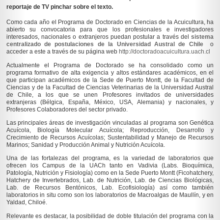
reportaje de TV pinchar sobre el texto.
Como cada año el Programa de Doctorado en Ciencias de la Acuicultura, ha
abierto su convocatoria para que los profesionales e investigadores
interesados, nacionales o extranjeros puedan postular a través del
sistema
centralizado de postulaciones de la Universidad Austral de Chile
o
acceder a este a través de su página web
http://doctoradoacuicultura.uach.cl
Actualmente el Programa de Doctorado se ha consolidado como un
programa formativo de alta exigencia y altos estándares académicos, en el
que participan académicos de la Sede de Puerto Montt, de la Facultad de
Ciencias y de la Facultad de Ciencias Veterinarias de la Universidad Austral
de Chile, a los que se unen Profesores invitados de universidades
extranjeras (Bélgica, España, México, USA, Alemania) y nacionales, y
Profesores Colaboradores del sector privado.
Las principales áreas de investigación vinculadas al programa son Genética
Acuícola, Biología Molecular Acuícola; Reproducción, Desarrollo y
Crecimiento de Recursos Acuícolas; Sustentabilidad y Manejo de Recursos
Marinos; Sanidad y Producción Animal y Nutrición Acuícola.
Una de las fortalezas del programa, es la variedad de laboratorios que
ofrecen los Campus de la UACh tanto en Vadivia (Labs. Bioquímica,
Patología, Nutrición y Fisiología) como en la Sede Puerto Montt (Ficohatchery,
Hatchery de Invertebrados, Lab. de Nutrición, Lab. de Ciencias Biológicas,
Lab. de Recursos Bentónicos, Lab. Ecofisiología) así como también
laboratorios
in situ
como son los laboratorios de Macroalgas de Maullín, y en
Yaldad, Chiloé.
Relevante es destacar, la posibilidad de doble titulación del programa con la