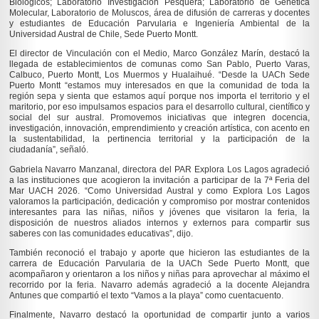
Biológicos; Laboratorio Investigación Pesquera; Laboratorio de Genética
Molecular, Laboratorio de Moluscos, área de difusión de carreras y docentes
y estudiantes de Educación Parvularia e Ingeniería Ambiental de la
Universidad Austral de Chile, Sede Puerto Montt.
El director de Vinculación con el Medio, Marco González Marín, destacó la
llegada de establecimientos de comunas como San Pablo, Puerto Varas,
Calbuco, Puerto Montt, Los Muermos y Hualaihué. “Desde la UACh Sede
Puerto Montt “estamos muy interesados en que la comunidad de toda la
región sepa y sienta que estamos aquí porque nos importa el territorio y el
maritorio, por eso impulsamos espacios para el desarrollo cultural, científico y
social del sur austral. Promovemos iniciativas que integren docencia,
investigación, innovación, emprendimiento y creación artística, con acento en
la sustentabilidad, la pertinencia territorial y la participación de la
ciudadanía”, señaló.
Gabriela Navarro Manzanal, directora del PAR Explora Los Lagos agradeció
a las instituciones que acogieron la invitación a participar de la 7ª Feria del
Mar UACH 2026. “Como Universidad Austral y como Explora Los Lagos
valoramos la participación, dedicación y compromiso por mostrar contenidos
interesantes para las niñas, niños y jóvenes que visitaron la feria, la
disposición de nuestros aliados internos y externos para compartir sus
saberes con las comunidades educativas”, dijo.
También reconoció el trabajo y aporte que hicieron las estudiantes de la
carrera de Educación Parvularia de la UACh Sede Puerto Montt, que
acompañaron y orientaron a los niños y niñas para aprovechar al máximo el
recorrido por la feria. Navarro además agradeció a la docente Alejandra
Antunes que compartió el texto “Vamos a la playa” como cuentacuento.
Finalmente, Navarro destacó la oportunidad de compartir junto a varios