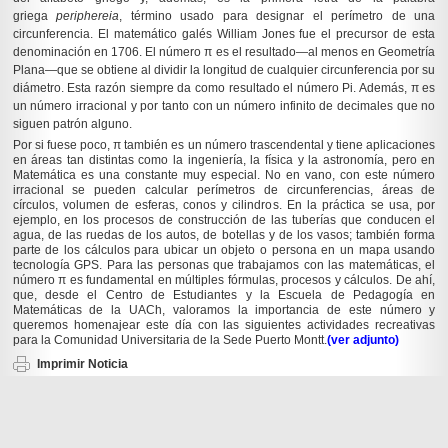
griega
periphereia
, término usado para designar el perímetro de una
circunferencia. El matemático galés William Jones fue el precursor de esta
denominación en 1706. El número π es el resultado—al menos en Geometría
Plana—que se obtiene al dividir la longitud de cualquier circunferencia por su
diámetro. Esta razón siempre da como resultado el número Pi. Además, π es
un número irracional y por tanto con un número infinito de decimales que no
siguen patrón alguno.
Por si fuese poco, π también es un número trascendental y tiene aplicaciones
en áreas tan distintas como la ingeniería, la física y la astronomía, pero en
Matemática es una constante muy especial. No en vano, con este número
irracional se pueden calcular perímetros de circunferencias, áreas de
círculos, volumen de esferas, conos y cilindros. En la práctica se usa, por
ejemplo, en los procesos de construcción de las tuberías que conducen el
agua, de las ruedas de los autos, de botellas y de los vasos; también forma
parte de los cálculos para ubicar un objeto o persona en un mapa usando
tecnología GPS. Para las personas que trabajamos con las matemáticas, el
número π es fundamental en múltiples fórmulas, procesos y cálculos. De ahí,
que, desde el Centro de Estudiantes y la Escuela de Pedagogía en
Matemáticas de la UACh, valoramos la importancia de este número y
queremos homenajear este día con las siguientes actividades recreativas
para la Comunidad Universitaria de la Sede Puerto Montt.
(ver adjunto)
Imprimir Noticia