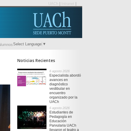
UACh
|
Intranet
|
Select Language
▼
alumnos
Noticias Recientes
6 agosto 2026
Especialista abordó
avances en
diagnóstico
vestibular en
encuentro
organizado por la
UACh
6 agosto 2026
Estudiantes de
Pedagogía en
Educación
Parvularia UACh
llevaron el teatro a