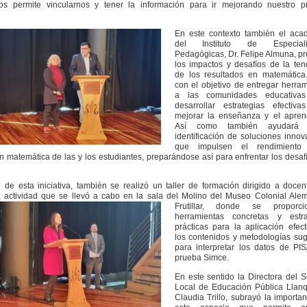
nos permite vincularnos y tener la información para ir mejorando nuestro p
En este contexto también el aca
del Instituto de Especiali
Pedagógicas, Dr. Felipe Almuna, p
los impactos y desafíos de la ten
de los resultados en matemática.
con el objetivo de entregar herra
a las comunidades educativa
desarrollar estrategias efectiva
mejorar la enseñanza y el aprend
Así como también ayudará
identificación de soluciones inno
que impulsen el rendimiento
 matemática de las y los estudiantes, preparándose así para enfrentar los desaf
de esta iniciativa, también se realizó un taller de formación dirigido a doce
, actividad que se llevó a cabo en la sala del Molino del Museo Colonial Ale
Frutillar, donde se proporci
herramientas concretas y estra
prácticas para la aplicación efec
los contenidos y metodologías sug
para interpretar los datos de PIS
prueba Simce.
En este sentido la Directora del S
Local de Educación Pública Llanq
Claudia Trillo, subrayó la importa