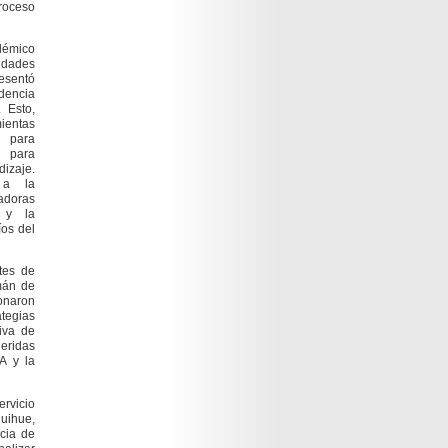
roceso
démico
dades
resentó
dencia
 Esto,
mientas
s para
s para
izaje.
 a la
vadoras
 y la
íos del
ntes de
mán de
onaron
tegias
tiva de
eridas
A y la
ervicio
uihue,
ncia de