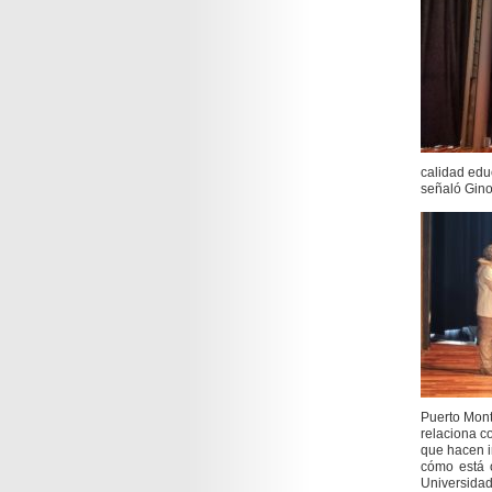
calidad edu
señaló Gino
Puerto Mont
relaciona c
que hacen i
cómo está 
Universida