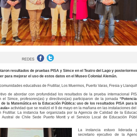
taron resultados de pruebas PISA y Simce en el Teatro del Lago y posteriorme
ler para mejorar el uso de estos datos en el Museo Colonial Alemán.
n comunidades educativas de Frutillar, Los Muermos, Puerto Varas, Fresia y Llanqui
tivo de abordar con profundidad los resultados de la prueba internacional PI
n el Simce, profesores(as) y directivos(as) participaron de la jornada
“
Potencia
 de la Matemática en l
a Educación Pública: uso de los resultados PISA para la
 aula»
actividad que se realizó el 9 de mayo en la mañana en las instalaciones del
 Frutillar. La instancia fue organizada por la Agencia de Calidad de la Educac
d Austral de Chile Sede Puerto Montt y el Servicio Local de Educación Públ
La instancia estuvo liderada 
secretario ejecutivo de la Agen