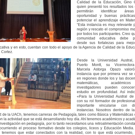
Calidad de la Educación, Gino C
quien presentó los resultados los
permitirán identificar áre
oportunidad y buenas práctica
potenciar el aprendizaje en Matem
“Esta instancia es muy relevante 
región y rescato el compromiso mo
por todos los participantes. Creo q
comunidad educativa debe pa
desde sus fortalezas para mejo
cativa y en esto, cuentan con todo el apoyo de la Agencia de Calidad de la Educ
 Cortez.
Desde la Universidad Austral
Puerto Montt, su Vicerrector
Marcela Astorga Opazo valor
instancia que por primera vez se 
en regiones donde los y las docen
matemáticas, académic
investigadores pueden conoce
estudio en profundidad. Así indi
«Para la Universidad Austral de 
con su rol formador de profesiona
importante vincularse con dis
instancias. Nosotros dentro de l
t de la UACh, tenemos carreras de Pedagogía, tales como Básica y Matemáticas
on la actividad que se está desarrollando hoy día. Ahí tenemos académicos y aca
nvestigación en pedagogía, por lo tanto necesitamos una retroalimentación const
ocurriendo el proceso formativo desde los colegios, liceos y Educación Media
d tenemos que estar conectados con la realidad, con lo que está ocurriendo, 