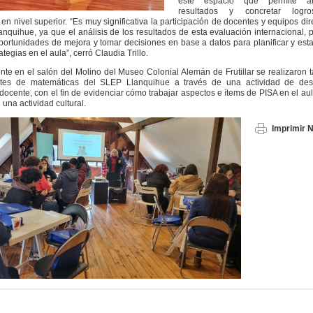
este espacio que permite an
resultados y concretar logr
en nivel superior. “Es muy significativa la participación de docentes y equipos dir
nquihue, ya que el análisis de los resultados de esta evaluación internacional, 
 oportunidades de mejora y tomar decisiones en base a datos para planificar y est
tegias en el aula”, cerró Claudia Trillo.
nte en el salón del Molino del Museo Colonial Alemán de Frutillar se realizaron t
tes de matemáticas del SLEP Llanquihue a través de una actividad de desa
 docente, con el fin de evidenciar cómo trabajar aspectos e ítems de PISA en el au
n una actividad cultural.
Imprimir N