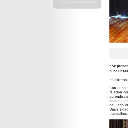
* Se presen
hubo un tal
* Asistiero
Con el obje
relación co
aprendizaje
docente en
del Lago en
Universida
Llanquihue.