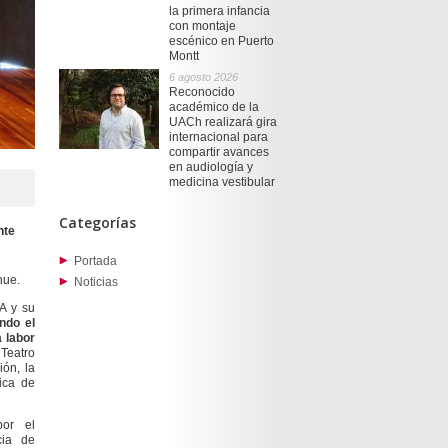
la primera infancia
con montaje
escénico en Puerto
Montt
6 agosto 2026
Reconocido
académico de la
UACh realizará gira
internacional para
compartir avances
en audiología y
medicina vestibular
Categorías
nte
Portada
hue.
Noticias
SA y su
ndo el
 labor
 Teatro
ión, la
ica de
por el
cia de