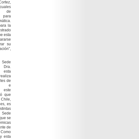
ortez,
 cuales
as de
s para
ática.
para la
strado
ue esta
rarse
rar su
ación”,
, Sede
a Dra.
ó esta
realiza
tes de
os e
r este
có que
Chile,
les, es
tintas
a Sede
 que se
démicas
ante de
. Como
y esta