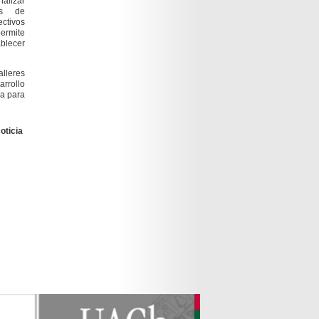
alizar
os de
ectivos
permite
ablecer
alleres
rrollo
la para
oticia